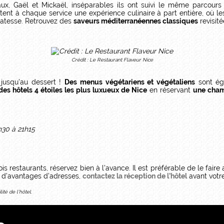
ux, Gaël et Mickaël, inséparables ils ont suivi le même parcours s
ttent à chaque service une expérience culinaire à part entière, où l
icatesse. Retrouvez des
saveurs méditerranéennes classiques
revisité
Crédit : Le Restaurant Flaveur Nice
 jusqu’au dessert !
Des menus végétariens et végétaliens
sont ég
 des hôtels 4 étoiles les plus luxueux de Nice
en réservant
une cham
h30 à 21h15
rois restaurants, réservez bien à l’avance. Il est préférable de le f
r d’avantages d’adresses,
contactez la réception de l’hôtel
avant votre
ité de l’hôtel.