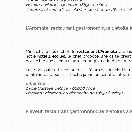
12 Rue Lascaris - 06300 Nice
Horaires : Mardi au jeudi de 18h30 à 22h00
Vendredi et samedi de 12h00 à 14h30 et de 18h30 à 2
L’Aromate, restaurant gastronomique 1 étoile 
Mickaël Gracieux, chef du
restaurant L’Aromate
, a con
notre
hôtel 4 étoiles
, le chef propose une carte créat
possibilité aux clients d’admirer la gestuelle du chef p
Les spécialités du restaurant :
Pélamide de Méditerran
printanière au basilic - Pêche jaune en cocotte lutée,
L’Aromate
2 Rue Gustave Deloye - 06000 Nice
Horaires : Mercredi au dimanche de 19h30 à 22h30
Flaveur, restaurant gastronomique 2 étoiles à 