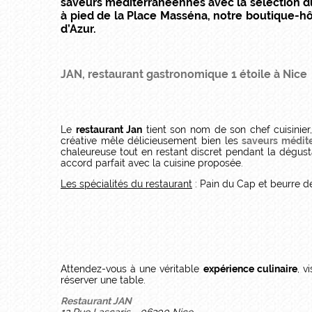
saveurs méditerranéennes avec la sélection du
à pied de la Place Masséna, notre boutique-hôt
d’Azur.
JAN, restaurant gastronomique 1 étoile à Nice
Le
restaurant Jan
tient son nom de son chef cuisinier
créative mêle délicieusement bien les
saveurs médit
chaleureuse tout en restant discret pendant la dégust
accord parfait avec la cuisine proposée.
Les spécialités du restaurant
: Pain du Cap et beurre de
Attendez-vous à une véritable
expérience culinaire
, v
réserver une table.
Restaurant JAN