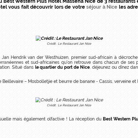
 Best Western Plus Hôtel Masséna Nice de 3 restaurants ét
el vous fait découvrir lors de votre
séjour à Nice
les adr
Crédit : Le Restaurant Jan Nice
, Jan Hendrik van der Westhuizen, premier sud-africain à décroch
erranéennes
et sud-africaines qu’on retrouve dans chacun de ses 
ation. Situé dans
le quartier du port de Nice
, déjeunez ou dînez da
 Beillevaire – Mosbolletjie et beurre de banane - Cassis, verveine et
Crédit : Le Restaurant Jan Nice
isuelle mais également olfactive ! La réception du
Best Western Pl