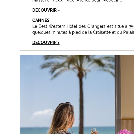
DECOUVRIR >
CANNES
Le Best Western Hôtel des Orangers est situé à 3
quelques minutes à pied de la Croisette et du Palai
DECOUVRIR >
MENTON
Vous êtes à quelques pas de la vieille ville, de 
marché couvert...
DECOUVRIR >
CAGNES-SUR-MER
Sur la promenade de la ville, à quelques pas du v
plages...
DECOUVRIR >