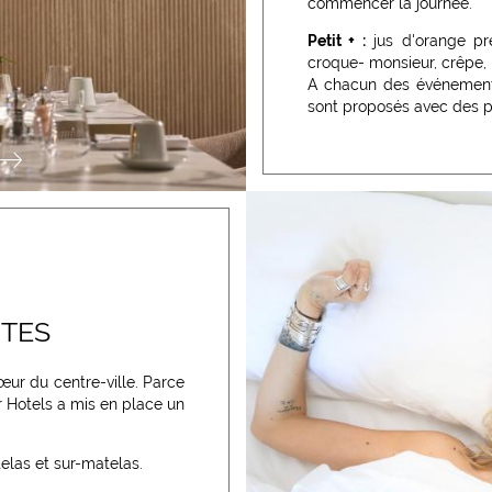
commencer la journée.
Petit + :
jus d'orange pre
croque- monsieur, crêpe, 
A chacun des événements 
sont proposés avec des p
ITES
œur du centre-ville. Parce
r Hotels a mis en place un
elas et sur-matelas.