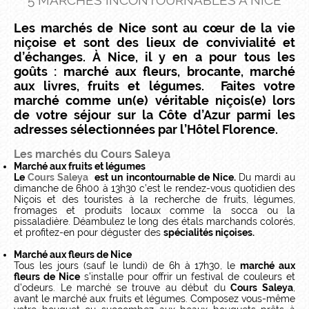
5 MARCHÉS INCONTOURNABLES À NICE
Les marchés de Nice sont au cœur de la vie
niçoise et sont des lieux de convivialité et
d’échanges. À Nice, il y en a pour tous les
goûts : marché aux fleurs, brocante, marché
aux livres, fruits et légumes. Faites votre
marché comme un(e) véritable niçois(e) lors
de votre séjour sur la Côte d’Azur parmi les
adresses sélectionnées par l’Hôtel Florence.
Les marchés du Cours Saleya
Marché aux fruits et légumes
Le
Cours Saleya
est un incontournable de Nice.
Du mardi au
dimanche de 6h00 à 13h30 c’est le rendez-vous quotidien des
Niçois et des touristes à la recherche de fruits, légumes,
fromages et produits locaux comme la socca ou la
pissaladière. Déambulez le long des étals marchands colorés,
et profitez-en pour déguster des
spécialités niçoises.
Marché aux fleurs de Nice
Tous les jours (sauf le lundi) de 6h à 17h30, le
marché aux
fleurs de Nice
s’installe pour offrir un festival de couleurs et
d’odeurs. Le marché se trouve au début du
Cours Saleya
,
avant le marché aux fruits et légumes. Composez vous-même