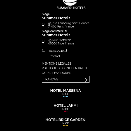
Siège
Summer Hotels
91, rue Faubourg Saint Honoré
75008
Paris
France
Siège commercial
Summer Hotels
49 Rue Gioffredo
06000
Nice
France
04.92.00.10.18
Contact
MENTIONS LEGALES
FRANÇAIS
POLITIQUE DE CONFIDENTIALITÉ
ENGLISH
GÉRER LES COOKIES
FRANÇAIS