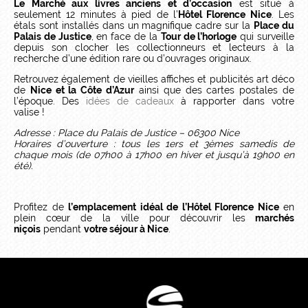
Le Marché aux livres anciens et d’occasion
est situé à
seulement 12 minutes à pied de l’
Hôtel Florence Nice
. Les
étals sont installés dans un magnifique cadre sur la
Place du
Palais de Justice
, en face de la
Tour de l’horloge
qui surveille
depuis son clocher les collectionneurs et lecteurs à la
recherche d’une édition rare ou d’ouvrages originaux.
Retrouvez également de vieilles affiches et publicités art déco
de
Nice et la Côte d’Azur
ainsi que des cartes postales de
l’époque. Des
idées de cadeaux
à rapporter dans votre
valise !
Adresse : Place du Palais de Justice – 06300 Nice
Horaires d’ouverture : tous les 1ers et 3èmes samedis de
chaque mois (de 07h00 à 17h00 en hiver et jusqu’à 19h00 en
été).
Profitez de
l’emplacement idéal de l’Hôtel Florence Nice
en
plein cœur de la ville pour découvrir les
marchés
niçois
pendant
votre séjour à Nice
.