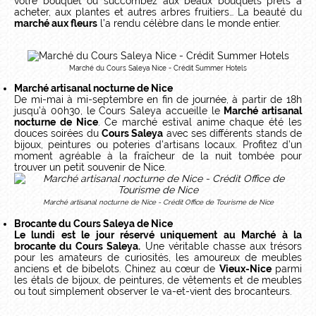
votre bouquet ou succombez aux beaux bouquets prêts à
acheter, aux plantes et autres arbres fruitiers… La beauté du
marché aux fleurs
l’a rendu célèbre dans le monde entier.
Marché du Cours Saleya Nice - Crédit Summer Hotels​
Marché artisanal nocturne de Nice
De mi-mai à mi-septembre en fin de journée, à partir de 18h
jusqu’à 00h30, le Cours Saleya accueille le
Marché artisanal
nocturne de Nice
. Ce marché estival anime chaque été les
douces soirées du
Cours Saleya
avec ses différents stands de
bijoux, peintures ou poteries d'artisans locaux. Profitez d’un
moment agréable à la fraîcheur de la nuit tombée pour
trouver un petit souvenir de Nice.​
Marché artisanal nocturne de Nice - Crédit Office de Tourisme de Nice​
Brocante du Cours Saleya de Nice
Le lundi est le jour réservé uniquement au Marché à la
brocante du Cours Saleya.
Une véritable chasse aux trésors
pour les amateurs de curiosités, les amoureux de meubles
anciens et de bibelots. Chinez au cœur de
Vieux-Nice
parmi
les étals de bijoux, de peintures, de vêtements et de meubles
ou tout simplement observer le va-et-vient des brocanteurs.