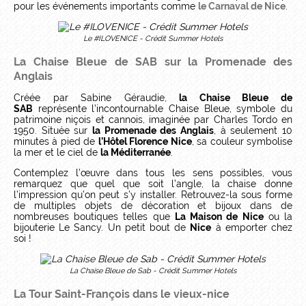
pour les événements importants comme
le Carnaval de Nice
.
Le #ILOVENICE - Crédit Summer Hotels
La Chaise Bleue de SAB sur la Promenade des
Anglais
Créée par Sabine Géraudie,
la Chaise Bleue de
SAB
représente l’incontournable Chaise Bleue, symbole du
patrimoine niçois et cannois, imaginée par Charles Tordo en
1950. Située sur
la Promenade des Anglais
, à seulement 10
minutes à pied de
l’Hôtel Florence Nice
, sa couleur symbolise
la mer et le ciel de
la Méditerranée
.
Contemplez l’œuvre dans tous les sens possibles, vous
remarquez que quel que soit l’angle, la chaise donne
l’impression qu’on peut s’y installer. Retrouvez-la sous forme
de multiples objets de décoration et bijoux dans de
nombreuses boutiques telles que
La Maison de Nice
ou la
bijouterie Le Sancy. Un petit bout de
Nice
à emporter chez
soi !
La Chaise Bleue de Sab - Crédit Summer Hotels
La Tour Saint-François dans le vieux-nice