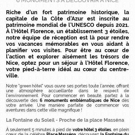
6 MONUMENTS À DÉCOUVRIR À NICE
Riche d’un fort patrimoine historique, la
capitale de la Côte d’Azur est inscrite au
patrimoine mondial de l'UNESCO depuis 2021.
À l’Hôtel Florence, un établissement 3 étoiles,
notre équipe de réception est là pour rendre
vos vacances mémorables en vous aidant à
planifier vos visites. Pour être au cœur de
l'action et explorer aisément les trésors de
Nice, optez pour un séjour à l’Hôtel Florence,
votre pied-à-terre idéal au cœur du centre-
ville.
Notre "
green hôtel
" vous ouvre ses portes toute l'année, offrant
une atmosphère accueillante dans le
respect de
l'environnement
. Pour commencer en beauté, partez à la
découverte des
6 monuments emblématiques de Nice
dès
votre arrivée. Une manière parfaite de commencer vos
aventures dans cette ville magnifique !
La Fontaine du Soleil - Proche de la place Masséna
À seulement 5 minutes à pied de
votre hôtel 3 étoiles
, en plein
cœur de la célèbre
Place Masséna
, découvrez
la Fontaine du