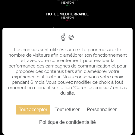
Les cookies sont utilisés sur ce site pour mesurer le
nombre de visiteurs afin d'améliorer son fonctionnement
et, avec votre consentement, pour évaluer la
performance des campagnes de communication et pour
proposer des contenus tiers afin d'améliorer votre
expérience d'utilisateur. Nous conservons votre choix
pendant 6 mois. Vous pouvez modifier ce choix à tout
moment en cliquant sur le lien "Gérer les cookies" en bas
du site.
Tout accepter
Tout refuser
Personnaliser
SITE OFFICIEL - TOUS DROITS RÉSERVÉS - SUMMER HOTELS © 2026 - CONCEPTION &
Politique de confidentialité
RÉALISATION
AGENCE WEBCOM