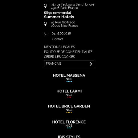
91, rue Faubourg Saint Honoré
75008
Paris
France
Siège commercial
Summer Hotels
49 Rue Gioffredo
06000
Nice
France
04.92.00.10.18
Contact
MENTIONS LEGALES
FRANÇAIS
POLITIQUE DE CONFIDENTIALITÉ
ENGLISH
GÉRER LES COOKIES
FRANÇAIS