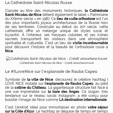
La Cathédrale Saint-Nicolas Russe
Classée au titre des monuments historiques,
la Cathédrale
Saint-Nicolas de Nice
détient également le label « Patrimoine
du XXème siècle » en 1987. Ce
lieu de culte orthodoxe
est l’un
des plus importants joyaux architecturaux de la Russie hors
de ses territoires. Construite au début du 20ᵉ siècle, cette
cathédrale offre un mélange unique de styles russe et
byzantin. À l'intérieur, ses fresques colorées et ses icônes
sacrées transportent les visiteurs dans une atmosphère
spirituelle et culturelle. C'est un lieu de
visite incontournable
pour découvrir l'histoire et la beauté de l'orthodoxie russe à
Nice
.
Cathédrale Saint-Nicolas de Nice - Crédit ainawhere.travel
Le #ILoveNice sur l'esplanade de Rauba Capeù
Symbole de
la ville de Nice
, découvrez le célèbre hashtag I
LOVE NICE installé sur
l’esplanade de Rauba Capeù
, au pied
de la
colline du Château
. La gigantesque structure fait face à
une vue imprenable sur
la baie des Anges
. Ce slogan, très
tendance sur le réseau social Instagram, a été conçu pour
booster l’image de Nice comme
LA destination internationale
.
C’est l’endroit idéal pour immortaliser en photo
votre séjour
sur la Côte d’Azur
. Le hashtag se déguise de temps en temps