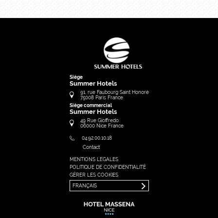
Siège
Summer Hotels
91, rue Faubourg Saint Honoré
75008
Paris
France
Siège commercial
Summer Hotels
49 Rue Gioffredo
06000
Nice
France
04.92.00.10.18
Contact
MENTIONS LEGALES
FRANÇAIS
POLITIQUE DE CONFIDENTIALITÉ
ENGLISH
GÉRER LES COOKIES
FRANÇAIS