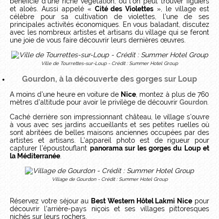
bénéficie d’une riche végétation, où l’on peut trouver figuiers
et aloès. Aussi appelé «
Cité des Violettes
», le village est
célèbre pour sa cultivation de violettes, l’une de ses
principales activités économiques. En vous baladant, discutez
avec les nombreux artistes et artisans du village qui se feront
une joie de vous faire découvrir leurs dernières œuvres.
Ville de Tourrettes-sur-Loup - Crédit : Summer Hotel Group
Gourdon, à la découverte des gorges sur Loup
A moins d’une heure en voiture de
Nice
, montez à plus de 760
mètres d’altitude pour avoir le privilège de découvrir
Gourdon
.
Caché derrière son impressionnant château, le village s’ouvre
à vous avec ses jardins accueillants et ses petites ruelles où
sont abritées de belles maisons anciennes occupées par des
artistes et artisans. L’appareil photo est de rigueur pour
capturer l’époustouflant
panorama sur les gorges du Loup et
la Méditerranée
.
Village de Gourdon - Crédit : Summer Hotel Group
Réservez votre séjour au
Best Western Hôtel Lakmi Nice
pour
découvrir l’arrière-pays niçois et ses villages pittoresques
nichés sur leurs rochers.