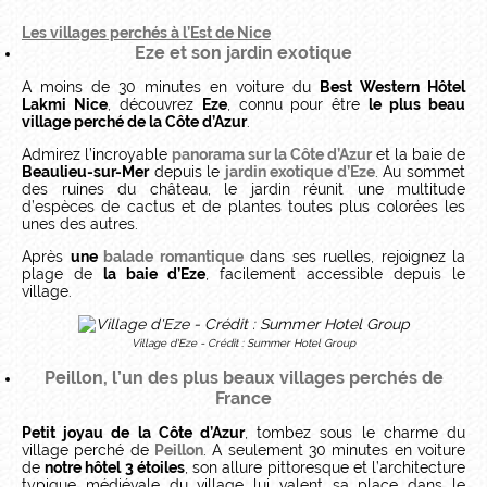
Les villages perchés à l’Est de Nice
Eze et son jardin exotique
A moins de 30 minutes en voiture du
Best Western Hôtel
Lakmi Nice
, découvrez
Eze
, connu pour être
le plus beau
village perché de la Côte d’Azur
.
Admirez l’incroyable
panorama sur la Côte d’Azur
et la baie de
Beaulieu-sur-Mer
depuis le
jardin exotique d’Eze
. Au sommet
des ruines du château, le jardin réunit une multitude
d’espèces de cactus et de plantes toutes plus colorées les
unes des autres.
Après
une
balade romantique
dans ses ruelles, rejoignez la
plage de
la baie d’Eze
, facilement accessible depuis le
village.
Village d'Eze - Crédit : Summer Hotel Group
Peillon, l’un des plus beaux villages perchés de
France
Petit joyau de la Côte d’Azur
, tombez sous le charme du
village perché de
Peillon
. A seulement 30 minutes en voiture
de
notre hôtel 3 étoiles
, son allure pittoresque et l’architecture
typique médiévale du village lui valent sa place dans le