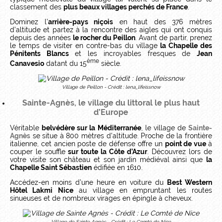
classement des
plus beaux villages perchés de France
.
Dominez l’
arrière-pays niçois
en haut des 376 mètres
d’altitude et partez à la rencontre des aigles qui ont conquis
depuis des années
le rocher du Peillon
. Avant de partir, prenez
le temps de visiter en contre-bas du village
la Chapelle des
Pénitents Blancs
et les incroyables fresques de
Jean
ème
Canavesio
datant du 15
siècle.
Village de Peillon - Crédit : lena_lifeissnow
Sainte-Agnès, le village du littoral le plus haut
d’Europe
Véritable
belvédère sur la Méditerranée
, le village de
Sainte-
Agnès
se situe à 800 mètres d’altitude. Proche de la frontière
italienne, cet ancien poste de défense offre un
point de vue
à
couper le souffle
sur toute la Côte d’Azur
. Découvrez lors de
votre visite son château et son jardin médiéval ainsi que
la
Chapelle Saint Sébastien
édifiée en 1610.
Accédez-en moins d’une heure en voiture du
Best Western
Hôtel Lakmi Nice
au village en empruntant les routes
sinueuses et de nombreux virages en épingle à cheveux.
Village de Sainte Agnès - Crédit : Le Comté de Nice