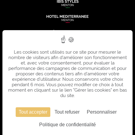
Les cookies sont utilisés sur ce site pour mesurer le
nombre de visiteurs afin d'améliorer son fonctionnement
et, avec votre consentement, pour évaluer la
performance des campagnes de communication et pour
proposer des contenus tiers afin d'améliorer votre
expérience d'utilisateur. Nous conservons votre choix
pendant 6 mois. Vous pouvez modifier ce choix à tout
moment en cliquant sur le lien "Gérer les cookies" en bas
du site.
Tout accepter
Tout refuser
Personnaliser
SITE OFFICIEL - TOUS DROITS RÉSERVÉS - SUMMER HOTELS © 2026 - CONCEPTION &
Politique de confidentialité
RÉALISATION
AGENCE WEBCOM