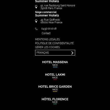
Summer Hotels
91, rue Faubourg Saint Honoré
75008
Paris
France
Siège commercial
Summer Hotels
49 Rue Gioffredo
06000
Nice
France
04.92.00.10.18
Contact
MENTIONS LEGALES
FRANÇAIS
POLITIQUE DE CONFIDENTIALITÉ
ENGLISH
GÉRER LES COOKIES
FRANÇAIS