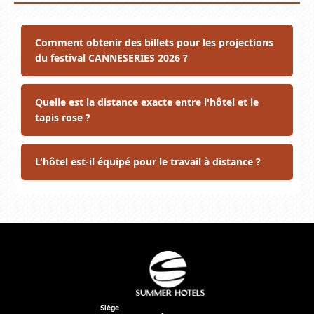
Comment obtenir des billets pour les projections
du festival CANNESERIES 2026 ?
Quelle est la distance exacte entre l'hôtel et le
tapis rose ?
L'hôtel est-il équipé pour le travail à distance ?
Siège