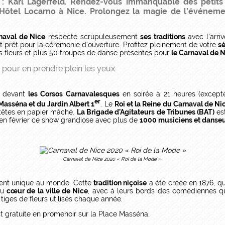
e : Karl Lagerfeld. Rendez-vous immanquable des petit
Hôtel Locarno à Nice. Prolongez la magie de l’événemen
naval de Nice
respecte scrupuleusement
ses traditions
avec l’arri
t prêt pour la cérémonie d’ouverture. Profitez pleinement de votre
sé
es fleurs et plus 50 troupes de danse présentes pour
le Carnaval de 
pour en prendre plein les yeux
r devant
les Corsos Carnavalesques
en soirée à 21 heures (excepté
er
Masséna et du Jardin Albert 1
. Le
Roi et la Reine du Carnaval de Ni
têtes en papier mâché.
La Brigade d’Agitateurs de Tribunes (BAT)
est
z en février ce show grandiose avec plus de
1000 musiciens et danse
Carnaval de Nice 2020 « Roi de la Mode »
ent unique au monde. Cette
tradition niçoise
a été créée en 1876, q
au
cœur de la ville de Nice
, avec à leurs bords des comédiennes q
tiges de fleurs utilisés chaque année.
st gratuite en promenoir sur la Place Masséna.