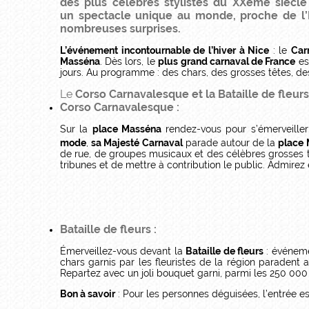
des plus célèbres stylistes du XXème siècl
un spectacle unique au monde, proche de l’
nombreuses surprises.
L’événement incontournable de l’hiver à Nice
: le
Car
Masséna
. Dès lors, le
plus
grand carnaval de France
es
jours. Au programme : des chars, des grosses têtes, d
Le
Corso Carnavalesque et la Bataille de fleurs
Corso Carnavalesque :
Sur la
place Masséna
rendez-vous pour s’émerveille
mode
,
sa Majesté Carnaval
parade autour de la
place 
de rue, de groupes musicaux et des célèbres grosses 
tribunes et de mettre à contribution le public. Admire
Bataille de fleurs :
Émerveillez-vous devant la
Bataille de fleurs
: événem
chars garnis par les fleuristes de la région paradent 
Repartez avec un joli bouquet garni, parmi les 250 000 
Bon à savoir
: Pour les personnes déguisées, l’entrée e