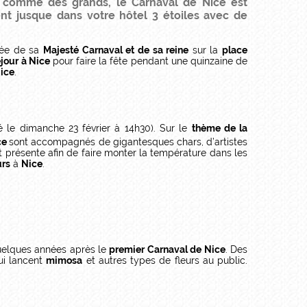
s comme des grands, le Carnaval de Nice est
t jusque dans votre hôtel 3 étoiles avec de
vée de sa
Majesté Carnaval et de sa reine
sur la
place
jour à Nice
pour faire la fête pendant une quinzaine de
Nice
.
 le dimanche 23 février à 14h30). Sur le
thème de la
ce
sont accompagnés de gigantesques chars, d’artistes
 présente afin de faire monter la température dans les
urs
à
Nice
.
uelques années après le
premier Carnaval de Nice
. Des
ui lancent
mimosa
et autres types de fleurs au public.