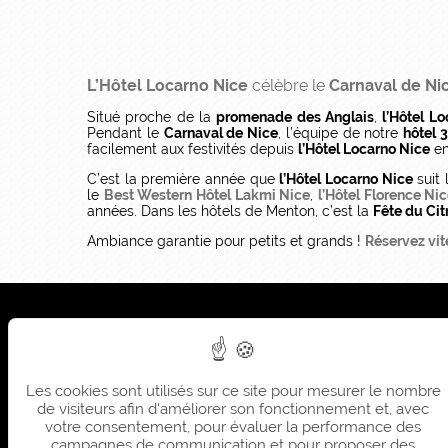
L’Hôtel Locarno Nice
célèbre le
Carnaval de Ni
Situé proche de la
promenade des Anglais
,
l’Hôtel L
Pendant le
Carnaval de Nice
, l’équipe de notre
hôtel 3
facilement aux festivités depuis
l’Hôtel Locarno Nice
en
C’est la première année que
l’Hôtel Locarno Nice
suit 
le
Best Western Hôtel Lakmi Nice
,
l’Hôtel Florence Ni
années. Dans les hôtels de Menton, c’est la
Fête du Cit
Ambiance garantie pour petits et grands !
Réservez vit
Sièg
Sum
Les cookies sont utilisés sur ce site pour mesurer le nombre
Sièg
de visiteurs afin d'améliorer son fonctionnement et, avec
Sum
votre consentement, pour évaluer la performance des
campagnes de communication et pour proposer des