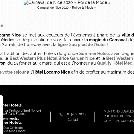
Carnaval de Nice 2020 « Roi de la Mode »
ce
ocarno Nice
se met aux couleurs de l’événement phare de la
ville 
 étoiles
se déguise afin de vous faire vivre
la magie du Carnaval
dès
 2 arrêts de tramway avec la
ligne 2 au pied de l’hôtel
!
la tradition des autres hôtels du groupe
Summer Hotels
avec déguis
ce
, le
Best Western Plus Hôtel Brice Garden Nice
et le
Best Western
ron
, du 15 février au 3 mars, qui est à l’honneur au
Quality Hôtel Méd
e votre séjour
à
l’Hôtel Locarno Nice
afin de profiter au maximum des
e
mer Hotels
91, rue Faubourg Saint Honoré
MENTIONS LEGALES
75008
Paris
France
04.92.00.10.18
POLITIQUE DE CONFI
e commercial
Contact
GÉRER LES COOKIES
mer Hotels
49 Rue Gioffredo
06000
Nice
France