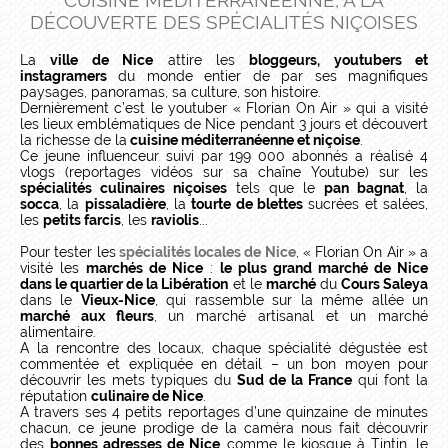
CUISINE MÉDITERRANÉENNE, À LA
DÉCOUVERTE DES SPÉCIALITÉS NIÇOISES
La
ville de Nice
attire les
bloggeurs, youtubers et
instagramers
du monde entier de par ses magnifiques
paysages, panoramas, sa culture, son histoire.
Dernièrement c’est le youtuber « Florian On Air » qui a visité
les lieux emblématiques de Nice pendant 3 jours et découvert
la richesse de la
cuisine méditerranéenne et niçoise
.
Ce jeune influenceur suivi par 199 000 abonnés a réalisé 4
vlogs (reportages vidéos sur sa chaîne Youtube) sur les
spécialités culinaires niçoises
tels que le
pan bagnat
, la
socca
, la
pissaladière
, la
tourte de blettes
sucrées et salées,
les
petits farcis
, les
raviolis
...
Pour tester les
spécialités locales de Nice
, « Florian On Air » a
visité les
marchés de Nice
:
le plus grand marché de Nice
dans le quartier de la Libération
et le
marché
du
Cours Saleya
dans le
Vieux-Nice
, qui rassemble sur la même allée un
marché aux fleurs
, un marché artisanal et un marché
alimentaire.
A la rencontre des locaux, chaque spécialité dégustée est
commentée et expliquée en détail – un bon moyen pour
découvrir les mets typiques du
Sud de la France
qui font la
réputation
culinaire de Nice
.
A travers ses 4 petits reportages d’une quinzaine de minutes
chacun, ce jeune prodige de la caméra nous fait découvrir
des
bonnes adresses de Nice
comme le kiosque à Tintin, le