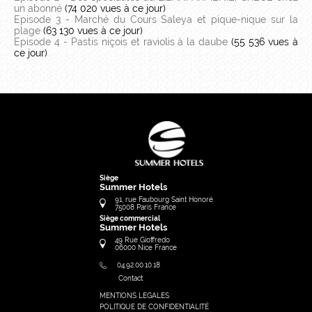
un abonné
(74 020 vues à ce jour)
Episode 3 - Marché du Cours Saleya et pique-nique sur la
plage
(63 130 vues à ce jour)
Episode 4 - Pastis niçois et raviolis à la daube
(55 536 vues à
ce jour)
Siège
Summer Hotels
91, rue Faubourg Saint Honoré
75008
Paris
France
Siège commercial
Summer Hotels
49 Rue Gioffredo
06000
Nice
France
04.92.00.10.18
Contact
MENTIONS LEGALES
FRANÇAIS
POLITIQUE DE CONFIDENTIALITÉ