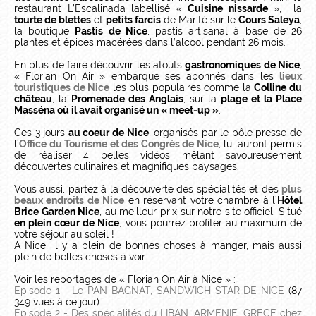
restaurant L’Escalinada labellisé «
Cuisine nissarde
», la
tourte de blettes
et
petits farcis
de Marité sur le
Cours Saleya
,
la boutique
Pastis de Nice
, pastis artisanal à base de 26
plantes et épices macérées dans l’alcool pendant 26 mois.
En plus de faire découvrir les atouts
gastronomiques de Nice
,
« Florian On Air » embarque ses abonnés dans les
lieux
touristiques de Nice
les plus populaires comme la
Colline du
château
, la
Promenade des Anglais
, sur la
plage et la Place
Masséna où il avait organisé un « meet-up »
.
Ces 3 jours
au coeur de Nice
, organisés par le pôle presse de
l’
Office du Tourisme et des Congrès de Nice
, lui auront permis
de réaliser 4 belles vidéos mêlant savoureusement
découvertes culinaires et magnifiques paysages.
Vous aussi, partez à la découverte des spécialités et des
plus
beaux endroits de Nice
en réservant votre chambre à l’
Hôtel
Brice Garden Nice
, au meilleur prix sur notre site officiel. Situé
en plein cœur de Nice
, vous pourrez profiter au maximum de
votre séjour au soleil !
A Nice, il y a plein de bonnes choses à manger, mais aussi
plein de belles choses à voir.
Voir les reportages de « Florian On Air à Nice » :
Episode 1 - Le PAN BAGNAT, SANDWICH STAR DE NICE
(87
349 vues à ce jour)
Episode 2 - Des spécialités du LIBAN, ARMENIE, GRECE chez