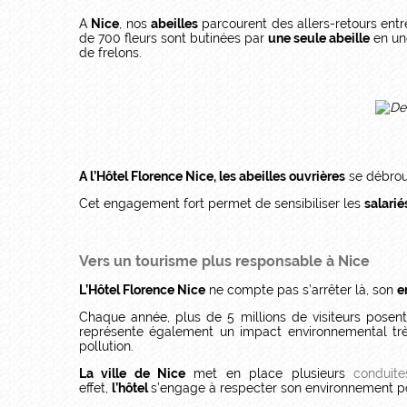
A
Nice
, nos
abeilles
parcourent des allers-retours entr
de 700 fleurs sont butinées par
une seule abeille
en une
de frelons.
A l’Hôtel Florence Nice, les abeilles ouvrières
se débroui
Cet engagement fort permet de sensibiliser les
salariés
Vers un tourisme plus responsable à Nice
L’Hôtel Florence Nice
ne compte pas s’arrêter là, son
e
Chaque année, plus de 5 millions de visiteurs posent
représente également un impact environnemental tr
pollution.
La ville de Nice
met en place plusieurs
conduit
effet,
l’hôtel
s’engage à respecter son environnement po