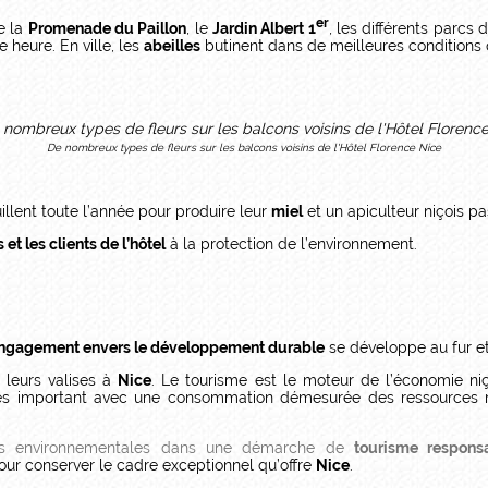
er
e la
Promenade du Paillon
, le
Jardin Albert 1
, les différents parcs 
 heure. En ville, les
abeilles
butinent dans de meilleures conditions 
De nombreux types de fleurs sur les balcons voisins de l'Hôtel Florence Nice
llent toute l’année pour produire leur
miel
et un apiculteur niçois p
 et les clients de l’hôtel
à la protection de l’environnement.
ngagement envers le développement durable
se développe au fur et
 leurs valises à
Nice
. Le tourisme est le moteur de l’économie ni
ès important avec une consommation démesurée des ressources nat
es environnementales dans une démarche de
tourisme respons
ur conserver le cadre exceptionnel qu’offre
Nice
.