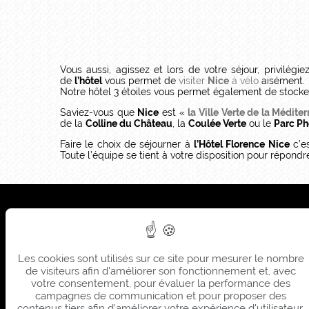
Vous aussi, agissez et lors de votre séjour, privilég
de
l’hôtel
vous permet de
visiter
Nice
à vélo
aiséme
Notre hôtel 3 étoiles vous permet également de stocker 
Saviez-vous que
Nice
est «
la Ville Verte de la Médite
de la
Colline du Château
, la
Coulée Verte
ou le
Parc Ph
Faire le choix de séjourner à
l’Hôtel Florence Nice
c’e
Toute l’équipe se tient à votre disposition pour répond
Sièg
Sum
Les cookies sont utilisés sur ce site pour mesurer le nombre
Sièg
de visiteurs afin d'améliorer son fonctionnement et, avec
Sum
votre consentement, pour évaluer la performance des
campagnes de communication et pour proposer des
contenus tiers afin d'améliorer votre expérience d'utilisateur.