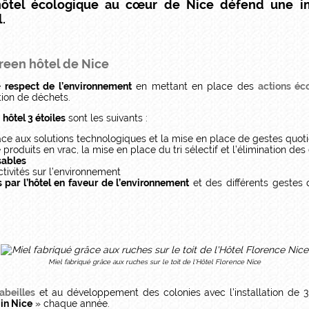
 hôtel écologique au cœur de Nice défend une i
.
reen hôtel de Nice
e
respect de l’environnement
en mettant en place des
actions éc
tion de déchets.
e
hôtel 3 étoiles
sont les suivants :
ce aux solutions technologiques et la mise en place de gestes quot
 produits en vrac, la mise en place du tri sélectif et l’élimination 
sables
ctivités sur l’environnement
 par l’hôtel en faveur de l’environnement
et des différents gestes 
Miel fabriqué grâce aux ruches sur le toit de l'Hôtel Florence Nice
abeilles
et au développement des colonies avec l’installation de 3 r
in Nice
» chaque année.