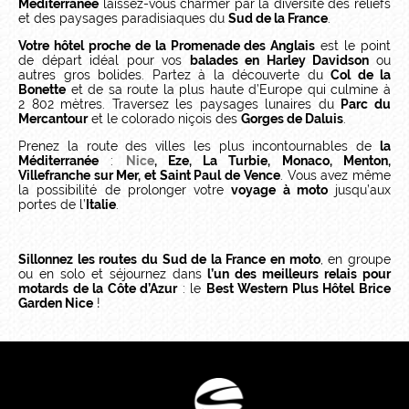
Méditerranée
laissez-vous charmer par la diversité des reliefs
et des paysages paradisiaques du
Sud de la France
.
Votre hôtel proche de la Promenade des Anglais
est le point
de départ idéal pour vos
balades en Harley Davidson
ou
autres gros bolides. Partez à la découverte du
Col de la
Bonette
et de sa route la plus haute d’Europe qui culmine à
2 802 mètres. Traversez les paysages lunaires du
Parc du
Mercantour
et le colorado niçois des
Gorges de Daluis
.
Prenez la route des villes les plus incontournables de
la
Méditerranée
:
Nice
, Eze, La Turbie, Monaco, Menton,
Villefranche sur Mer, et Saint Paul de Vence
. Vous avez même
la possibilité de prolonger votre
voyage à moto
jusqu’aux
portes de l’
Italie
.
Sillonnez les routes du Sud de la France en moto
, en groupe
ou en solo et séjournez dans
l’un des meilleurs relais pour
motards de la Côte d’Azur
: le
Best Western Plus Hôtel Brice
Garden Nice
!