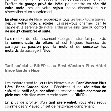
propose un accueil personnalisé pour nos amis à deux roues.
Profitez du
garage privé de l’hôtel
pour mettre en
sécurité
votre moto
lors de votre
séjour
(selon disponibilité, sur
réservation et en supplément).
En plein cœur de
Nice
, accédez à tous
les lieux touristiques
depuis
votre hôtel 4 étoiles
. Laissez-vous charmer par le
calme et la sérénité de
notre
jardin privé
ainsi que du
confort
de nos 57 chambres et suite
.
Le directeur de l’établissement,
George Pradier
, fait partie de
la
communauté de bikers
et est toujours heureux de
partager
sa passion pour la moto
et de
conseiller les
motards
de passage à
Nice
.
Tarif spécial « BIKER » au Best Western Plus Hôtel
Brice Garden Nice
Les motards sont toujours les bienvenus au
Best Western Plus
Hôtel Brice Garden Nice
! Bénéficiez d’une
réduction de
10%
et le
petit déjeuner offert
en réservant
votre chambre en
plein cœur de
Nice
avec le code spécial «
BIKER
».
En plus de profiter d’un
tarif préférentiel
, vous êtes reçus
comme des
VIP
avec un set de nettoyage comprenant :