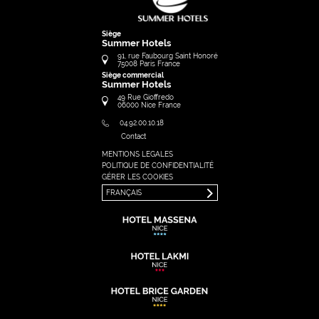
Siège
Summer Hotels
91, rue Faubourg Saint Honoré
75008
Paris
France
Siège commercial
Summer Hotels
49 Rue Gioffredo
06000
Nice
France
04.92.00.10.18
Contact
MENTIONS LEGALES
FRANÇAIS
POLITIQUE DE CONFIDENTIALITÉ
ENGLISH
GÉRER LES COOKIES
FRANÇAIS