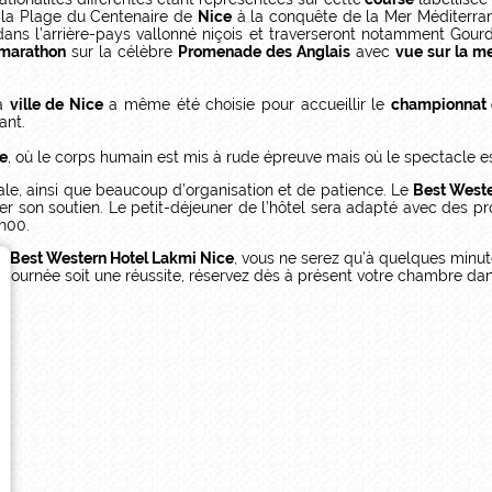
de la Plage du Centenaire de
Nice
à la conquête de la Mer Méditerra
ns l’arrière-pays vallonné niçois et traverseront notamment Gourdo
marathon
sur la célèbre
Promenade des Anglais
avec
vue sur la m
la
ville de Nice
a même été choisie pour accueillir le
championnat
ant.
e
, où le corps humain est mis à rude épreuve mais où le spectacle e
e, ainsi que beaucoup d’organisation et de patience. Le
Best Weste
r son soutien. Le petit-déjeuner de l’hôtel sera adapté avec des prod
5h00.
u
Best Western Hotel Lakmi Nice
, vous ne serez qu’à quelques minut
 journée soit une réussite, réservez dès à présent votre chambre da