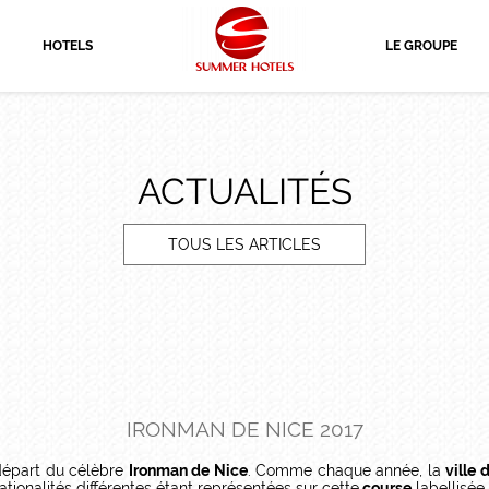
HOTELS
LE GROUPE
ACTUALITÉS
TOUS LES ARTICLES
IRONMAN DE NICE 2017
e départ du célèbre
Ironman de Nice
. Comme chaque année, la
ville 
tionalités différentes étant représentées sur cette
course
labellisée