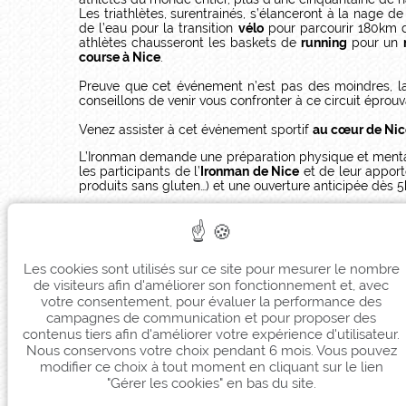
Les triathlètes, surentrainés, s’élanceront à la nage 
de l’eau pour la transition
vélo
pour parcourir 180km da
athlètes chausseront les baskets de
running
pour un
course à Nice
.
Preuve que cet événement n’est pas des moindres, 
conseillons de venir vous confronter à ce circuit éprouv
Venez assister à cet événement sportif
au cœur de Nic
L’Ironman demande une préparation physique et mental
les participants de l’
Ironman de Nice
et de leur apporte
produits sans gluten…) et une ouverture anticipée dès 
Grâce à l’emplacement idéal
en plein centre de Nice
d
Mettez toutes les chances de votre côté pour que cette
Les cookies sont utilisés sur ce site pour mesurer le nombre
de visiteurs afin d'améliorer son fonctionnement et, avec
votre consentement, pour évaluer la performance des
campagnes de communication et pour proposer des
contenus tiers afin d'améliorer votre expérience d'utilisateur.
Nous conservons votre choix pendant 6 mois. Vous pouvez
modifier ce choix à tout moment en cliquant sur le lien
"Gérer les cookies" en bas du site.