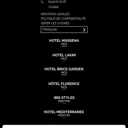
04.92.00.10.18
Contact
MENTIONS LEGALES
FRANÇAIS
POLITIQUE DE CONFIDENTIALITÉ
ENGLISH
GÉRER LES COOKIES
FRANÇAIS