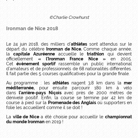
©Charlie Crowhurst
Ironman de Nice 2018
Le 24 juin 2018, des milliers d’
athlètes
sont attendus sur le
départ du célèbre
Ironman de Nice.
Comme chaque année,
la
capitale Azuréenne
accueille le
triathlon
qui devient
officiellement
« l’Ironman France Nice »
en 2005.
Cet
évènement sportif
rassemble un public international
d’amateurs et de professionnels de 68 nationalités différentes.
Il fait partie des 5 courses qualificatives pour la grande finale.
Au programme : les
athlètes
nagent 3,8 km dans la
mer
méditerranée,
pour ensuite parcourir 180 km à vélo
dans
l’arrière-pays Niçois
avec près de 2000 mètres de
dénivelé positif. Enfin, la course se termine par 42 km de
course à pied sur la
Promenade des Anglais
où supporters en
folie les accueillent comme il se doit !
La
ville de Nice
a été choisie pour accueillir le
championnat
du monde Ironman
en 2019 !