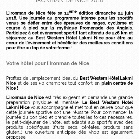
IRONMAN DE NICE 2018
ème
L’Ironman de Nice fête sa 14
édition dimanche 24 juin
2018. Une journée au programme intense pour les sportifs
venus se défier entre des épreuves de nages, cyclisme et
course à pied sur la mythique Promenade des Anglais.
Participez à cet événement sportif tant attendu de 226 km et
séjournez au Best Western Hôtel Lakmi Nice pour être au
cœur de l’événement et bénéficier des meilleures conditions
pour être au top de votre forme !
Votre hôtel pour l’Ironman de Nice
Profitez de l’emplacement idéal du
Best Western Hôtel Lakmi
Nice
et de ses 50 chambres tout confort en
plein centre de
Nice !
L’ironman de Nice
est très exigeant et demande une grande
préparation physique et mentale.
Le Best Western Hotel
Lakmi Nice
vous accompagne et met tout en œuvre pour que
cette journée sportive soit une réussite. Pour commencer la
journée du bon pied et prendre toutes les forces nécessaires,
le petit-déjeuner de l’hôtel est adapté aux sportifs avec des
produits spécifiques (fruits secs, céréales, produits sans
gluten…) une ouverture anticipée dès 5h00 est également
proposée.