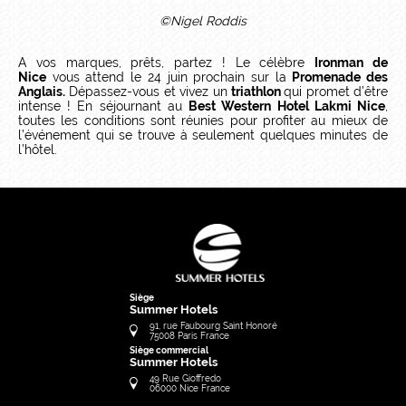
©Nigel Roddis
A vos marques, prêts, partez ! Le célèbre
Ironman de
Nice
vous attend le 24 juin prochain sur la
Promenade des
Anglais.
Dépassez-vous et vivez un
triathlon
qui promet d’être
intense ! En séjournant au
Best Western Hotel Lakmi Nice
,
toutes les conditions sont réunies pour profiter au mieux de
l’événement qui se trouve à seulement quelques minutes de
l’hôtel.
Siège
Summer Hotels
91, rue Faubourg Saint Honoré
75008
Paris
France
Siège commercial
Summer Hotels
49 Rue Gioffredo
06000
Nice
France