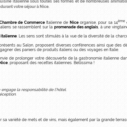
ine italienne sous toutes ses formes et de nombreuses animations.
 durant votre séjour à Nice.
ème
Chambre de Commerce
Italienne de
Nice
organise, pour sa 14
é
italiens se rassemblent sur la
promenade des anglais
, à une vingta
 italienne
. Les sens sont stimulés à la vue de la diversité de la charcu
s, présents au Salon, proposent diverses conférences ainsi que des d
agner des paniers de produits italiens ou des voyages en Italie.
z envie de prolonger votre découverte de la gastronomie italienne 
Nice
, proposant des recettes italiennes. Bellissima !
a engage la responsabilité de l’hôtel.
éception.
r sa variété de mets et de vins, mais également par la grande terra