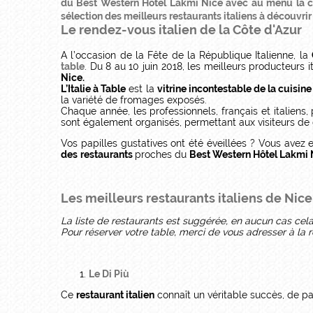
du Best Western Hôtel Lakmi Nice avec au menu la cuis
sélection des meilleurs restaurants italiens à découvrir
Le rendez-vous italien de la Côte d'Azur
A l’occasion de la Fête de la République Italienne, la
table
. Du 8 au 10 juin 2018, les meilleurs producteurs 
Nice.
L’Italie à Table
est la
vitrine incontestable de la
cuisine
la variété de fromages exposés.
Chaque année, les professionnels, français et italien
sont également organisés, permettant aux visiteurs de g
Vos papilles gustatives ont été éveillées ? Vous ave
des
restaurants
proches du
Best Western Hôtel Lakmi 
Les meilleurs restaurants italiens de Nice
La liste de restaurants est suggérée, en aucun cas cel
Pour réserver votre table, merci de vous adresser à la r
Le Di Più
Ce
restaurant italien
connaît un véritable succès, de pa