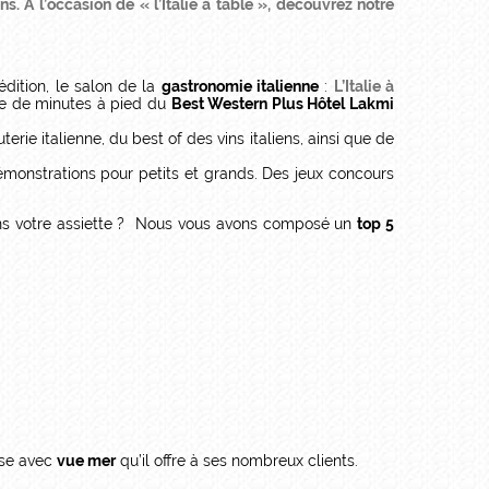
 A l’occasion de « l’Italie à table », découvrez notre
dition, le salon
de la
gastronomie italienne
:
L’Italie à
ine de minutes à pied du
Best Western Plus Hôtel Lakmi
terie italienne, du best of des vins italiens, ainsi que de
émonstrations pour petits et grands. Des jeux concours
dans votre assiette ? Nous vous avons composé un
top 5
sse avec
vue mer
qu’il offre à ses nombreux clients.