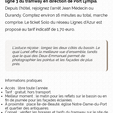
ligne 3 du tramway en direction de Port Lympia
.
Depuis l’hôtel, rejoignez l’arrêt Jean Médecin ou
Durandy. Comptez environ 16 minutes au total, marche
comprise. Le ticket Solo du réseau Lignes d’Azur est
proposé au tarif indicatif de 1,70 euro.
L’astuce niçoise : longez les deux côtés du bassin. Le
quai Lunel offre la meilleure vue d’ensemble, tandis
que le quai des Deux-Emmanuel permet de
photographier les pointus et les façades de plus
près.
Informations pratiques
Accès : libre toute l’année.
Tarif : gratuit, hors transport.
Meilleur moment : le matin pour les reflets sur le bassin ou en
fin de journée pour les façades éclairées.
À proximité : place Île-de-Beauté, église Notre-Dame-du-Port
et quartier des antiquaires.
Conseil : vérifiez les horaires et tarifs du tramway sur le site de