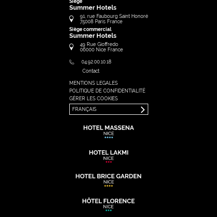
Siège
Summer Hotels
91, rue Faubourg Saint Honoré
75008
Paris
France
Siège commercial
Summer Hotels
49 Rue Gioffredo
06000
Nice
France
04.92.00.10.18
Contact
MENTIONS LEGALES
FRANÇAIS
POLITIQUE DE CONFIDENTIALITÉ
ENGLISH
GÉRER LES COOKIES
FRANÇAIS