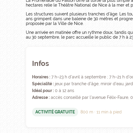
La Promenade du Paillon offre la sortie la plus simple 
hectares relie le Théâtre National de Nice à la mer et 
Les structures suivent plusieurs tranches d’âge. Les to
ans grimpent dans une baleine de 30 mètres et progres
proposée par la Ville de Nice.
Une arrivée en matinée offre un rythme doux, tandis q
au 30 septembre, le parc accueille le public de 7 h à 23
Infos
Horaires :
7 h–23 h d’avril à septembre ; 7 h–21 h d’
Spécialité :
jeux par tranche d’âge, miroir d’eau, jar
Idéal pour :
0 à 12 ans
Adresse :
accès conseillé par l’avenue Félix-Faure,
ACTIVITÉ GRATUITE
800 m · 11 min à pied