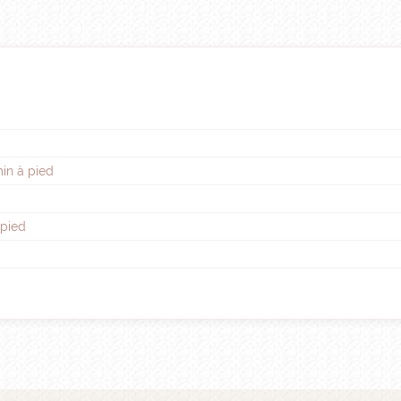
min à pied
 pied