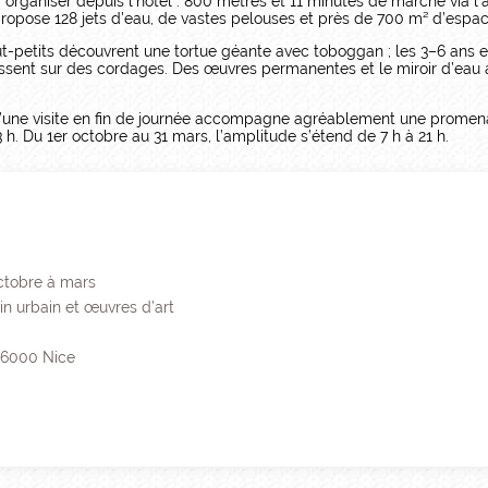
à organiser depuis l’hôtel : 800 mètres et 11 minutes de marche via 
propose 128 jets d’eau, de vastes pelouses et près de 700 m² d’espac
ut-petits découvrent une tortue géante avec toboggan ; les 3–6 ans e
sent sur des cordages. Des œuvres permanentes et le miroir d’eau aj
u’une visite en fin de journée accompagne agréablement une promenad
 h. Du 1er octobre au 31 mars, l’amplitude s’étend de 7 h à 21 h.
octobre à mars
din urbain et œuvres d’art
 06000 Nice