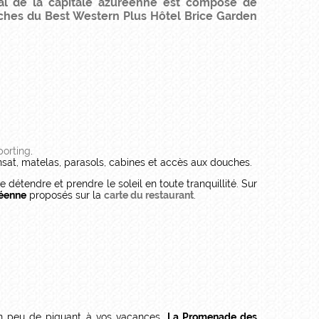
oral de la capitale azuréenne est composé de
oches du Best Western Plus Hôtel Brice Garden
porting
.
sat, matelas, parasols, cabines et accès aux douches.
e détendre et prendre le soleil en toute tranquillité. Sur
néenne
proposés sur la
carte du restaurant
.
 peu de piquant à vos vacances.
La Promenade des