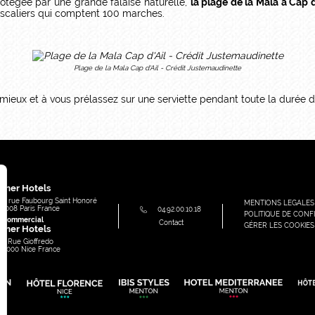
otégée par une grande falaise naturelle,
la plage de la Mala à Cap d
escaliers qui comptent 100 marches.
Plage de la Mala Cap d'Ail - Crédit Justemaudinette
e mieux et à vous prélassez sur une serviette pendant toute la durée 
e
mer Hotels
91, rue Faubourg Saint Honoré
MENTIONS LEGALES
75008
Paris
France
04.92.00.10.18
POLITIQUE DE CONFI
e commercial
Contact
GÉRER LES COOKIES
mer Hotels
49 Rue Gioffredo
06000
Nice
France