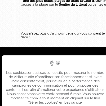
L’
une des plus belles plages de toute la Côte d’Azur
pr
l’accès à la plage par le
Sentier du Littoral
ou par les 
Vous n’avez plus qu’à choisir celle qui vous convient l
Nice
!
Sièg
Sum
Les cookies sont utilisés sur ce site pour mesurer le nombre
Sièg
de visiteurs afin d'améliorer son fonctionnement et, avec
Sum
votre consentement, pour évaluer la performance des
campagnes de communication et pour proposer des
contenus tiers afin d'améliorer votre expérience d'utilisateur.
Nous conservons votre choix pendant 6 mois. Vous pouvez
modifier ce choix à tout moment en cliquant sur le lien
"Gérer les cookies" en bas du site.