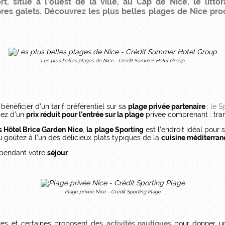
rt, situé à l’ouest de la ville, au Cap de Nice
, le litt
es galets. Découvrez les plus belles plages de Nice pr
Les plus belles plages de Nice - Crédit Summer Hotel Group
 bénéficier d’un tarif préférentiel sur sa
plage privée partenaire
:
le S
iez d’un
prix réduit pour l’entrée sur la plage
privée comprenant : tran
s Hôtel Brice Garden Nice
,
la plage Sporting
est l’endroit idéal pour s
 goûtez à l’un des délicieux plats typiques de la
cuisine méditerra
n pendant votre
séjour
.
Plage privée Nice - Crédit Sporting Plage
tres et certaines proposent des
activités nautiques
pour donner un