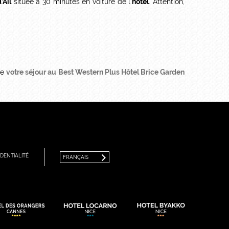
’Ail
située à 30 minutes en voiture de l’
hôtel
. Attention,
de
votre séjour au
Best Western Plus Hôtel Brice Garden
FRANÇAIS
ENGLISH
DENTIALITÉ
FRANÇAIS