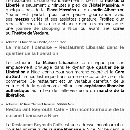
Le restaurant
L’Ybane
est idéalement situé sur la
Rue de la
Liberté
, à seulement 2 minutes à pied de l’
Hôtel Masséna
. À
quelques pas de la
Place Masséna
et du
Jardin Albert 1er
,
Ybane est parfait pour une pause gourmande avec
ses
mezzés
variés et ses assiettes signature. Profitez d’un
repas délicieux dans une ambiance méditerranéenne après
une
journée de shopping à Nice
ou avant une soirée
au
Théâtre de Verdure
.
Adresse : 1 Rue de la Liberté, 06000 Nice
La maison libanaise – Restaurant Libanais dans le
quartier de la libération
Le restaurant
La Maison Libanaise
se distingue par son
emplacement privilégié dans le dynamique
quartier de la
Libération
à Nice, connu pour son marché coloré et la
Gare
du Sud
, un lieu historique transformé en espace de vie et de
commerce. Ce restaurant est un véritable carrefour de la
culture et de la gastronomie, offrant une
expérience libanaise
authentique
au milieu de l’effervescence du
marché de la
libération
.
Adresse : 10 Rue Clément Roassal, 06000 Nice
Restaurant Beyrouth Café – Un incontournable de la
cuisine libanaise à Nice
Le
Restaurant Beyrouth Café
est une adresse incontournable
pour les amateurs de
cuisine libanaise
à Nice. Niché dans la