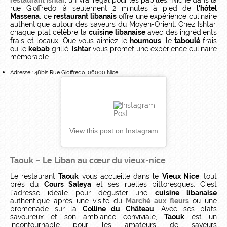
restaurant Ishtar
, un vrai régal pour les papilles. Niché dans la
rue Gioffredo, à seulement 2 minutes à pied de
l'hôtel
Massena
, ce
restaurant libanais
offre une expérience culinaire
authentique autour des saveurs du Moyen-Orient. Chez Ishtar,
chaque plat célèbre la
cuisine libanaise
avec des ingrédients
frais et locaux. Que vous aimiez le
houmous
, le
taboulé
frais
ou le
kebab
grillé,
Ishtar
vous promet une expérience culinaire
mémorable.
Adresse : 48bis Rue Gioffredo, 06000 Nice
View this post on Instagram
Taouk – Le Liban au cœur du vieux-nice
Le restaurant
Taouk
vous accueille dans le
Vieux Nice
, tout
près du
Cours Saleya
et ses ruelles pittoresques. C’est
l’adresse idéale pour déguster une
cuisine libanaise
authentique après une visite du
Marché aux fleurs
ou une
promenade sur la
Colline du Château
. Avec ses plats
savoureux et son ambiance conviviale,
Taouk
est un
incontournable pour les amateurs de saveurs