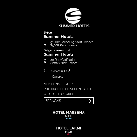
Siège
Summer Hotels
91, rue Faubourg Saint Honoré
75008
Paris
France
Siège commercial
Summer Hotels
49 Rue Gioffredo
06000
Nice
France
04.92.00.10.18
Contact
MENTIONS LEGALES
FRANÇAIS
POLITIQUE DE CONFIDENTIALITÉ
ENGLISH
GÉRER LES COOKIES
FRANÇAIS