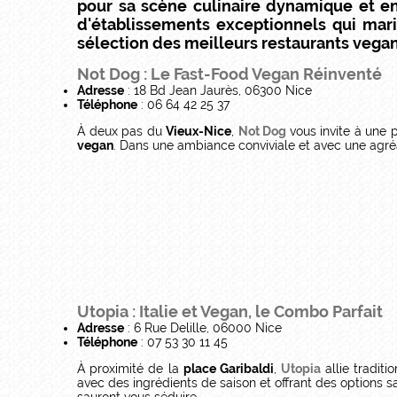
pour sa scène culinaire dynamique et en
d'établissements exceptionnels qui mari
sélection des meilleurs restaurants vega
Not Dog : Le Fast-Food Vegan Réinventé
Adresse
: 18 Bd Jean Jaurès, 06300 Nice
Téléphone
: 06 64 42 25 37
À deux pas du
Vieux-Nice
,
Not Dog
vous invite à une
vegan
. Dans une ambiance conviviale et avec une agréa
Utopia : Italie et Vegan, le Combo Parfait
Adresse
: 6 Rue Delille, 06000 Nice
Téléphone
: 07 53 30 11 45
À proximité de la
place Garibaldi
,
Utopia
allie traditi
avec des ingrédients de saison et offrant des options sa
sauront vous séduire.