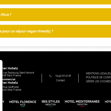
 Nice ?
e pour un séjour vegan-friendly ?
e
mer Hotels
91, rue Faubourg Saint Honoré
MENTIONS LEGALES
75008
Paris
France
04.92.00.10.18
POLITIQUE DE CONFI
e commercial
Contact
GÉRER LES COOKIES
mer Hotels
49 Rue Gioffredo
06000
Nice
France