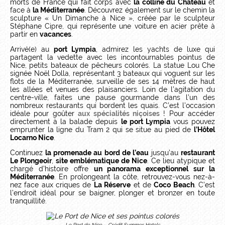
morts de France qui fait corps avec
la colline du Château
et
face à
la Méditerranée
. Découvrez également sur le chemin la
sculpture « Un Dimanche à Nice », créée par le sculpteur
Stéphane Cipre, qui représente une voiture en acier prête à
partir en
vacances
.
Arrivé(e) au
port Lympia
, admirez les yachts de luxe qui
partagent la vedette avec les incontournables pointus de
Nice, petits bateaux de pêcheurs colorés. La statue Lou Che
signée Noël Dolla, représentant 3 bateaux qui voguent sur les
flots de la Méditerranée, surveille de ses 14 mètres de haut
les allées et venues des plaisanciers. Loin de l’agitation du
centre-ville, faites une pause gourmande dans l’un des
nombreux restaurants qui bordent les quais. C’est l’occasion
idéale pour goûter
aux spécialités niçoises
! Pour accéder
directement à la balade depuis
le port Lympia
vous pouvez
emprunter la ligne du Tram 2 qui se situe au pied de
l’Hôtel
Locarno Nice
.
Continuez
la promenade au bord de l’eau
jusqu’au
restaurant
Le Plongeoir
,
site emblématique de Nice
. Ce lieu atypique et
chargé d’histoire offre
un panorama exceptionnel sur la
Méditerranée
. En prolongeant la côte, retrouvez-vous nez-à-
nez face aux criques de
La Réserve
et de
Coco Beach
. C’est
l’endroit idéal pour se baigner, plonger et bronzer en toute
tranquillité.
Le Port de Nice – Crédit Summer Hotels