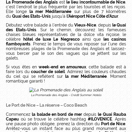
La Promenade des Anglais
est
le lieu incontournable de Nice
,
c’est l’endroit le plus fréquenté par les touristes et les niçois.
Elle longe
la mer Méditerranée
sur plus de 7 kilomètres
du
Quai des Etats-Unis
jusqu’à
l’Aéroport Nice Côte d’Azur
.
Débutez votre balade à l’entrée du
Vieux-Nice
, depuis
le Quai
des Etats-Unis
. Sur le chemin, découvrez les fameuses
chaises bleues représentatives de la dolce vita niçoise, le
célèbre
hôtel de luxe Le Negresco
ainsi que
les casinos
flamboyants
. Prenez le temps de vous reposer sur l’une des
nombreuses
plages de la Promenade des Anglais
et laissez-
vous bercer par le son des vagues qui se jettent sur les
galets.
Si vous êtes en
week-end en amoureux
, cette balade est à
faire lors du
coucher de soleil
. Admirez les couleurs chaudes
du ciel qui se reflètent sur
la mer Méditerranée
. Moment
romantique garanti !
La Promenade des Anglais - Crédit Summer Hotels
Le Port de Nice – La réserve – Coco Beach
Commencez
la balade en bord de mer
depuis
le Quai Rauba
Capeu
où se trouve le célèbre hashtag
#ILOVENICE
. Après
une pause photo obligée, prenez la direction du
Port de Nice
.
Arrêtez-vous un instant face au plus grand monument aux