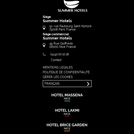
Siège
Summer Hotels
91, rue Faubourg Saint Honoré
75008
Paris
France
Siège commercial
Summer Hotels
49 Rue Gioffredo
06000
Nice
France
04.92.00.10.18
Contact
MENTIONS LEGALES
FRANÇAIS
POLITIQUE DE CONFIDENTIALITÉ
ENGLISH
GÉRER LES COOKIES
FRANÇAIS