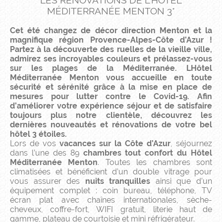
LES RÉNOVATIONS DE L'HÔTEL
MÉDITERRANÉE MENTON 3*
Cet été changez de décor
direction Menton
et la
magnifique région Provence-Alpes-Côte d’Azur !
Partez à la découverte des ruelles de la vieille ville,
admirez ses incroyables couleurs et prélassez-vous
sur les plages de la Méditerranée. LHôtel
Méditerranée Menton vous accueille en toute
sécurité et sérénité grâce à
la mise en place de
mesures pour lutter contre le Covid-19
. Afin
d’améliorer votre expérience séjour et de satisfaire
toujours plus notre clientèle, découvrez les
dernières nouveautés et rénovations de votre bel
hôtel 3 étoiles.
Lors de vos
vacances sur la Côte d’Azur
, séjournez
dans l’une des 89
chambres tout confort du Hôtel
Méditerranée Menton
. Toutes les chambres sont
climatisées et bénéficient d’un double vitrage pour
vous assurer des
nuits tranquilles
ainsi que d’un
équipement complet : coin bureau, téléphone, TV
écran plat avec chaînes internationales, sèche-
cheveux, coffre-fort, WIFI gratuit, literie haut de
gamme, plateau de courtoisie et mini réfrigérateur.