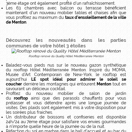
3ème étage ont également profité d’un rafraîchissement.
Les 63 chambres avec balcon ou terrasse bénéficient
maintenant d’un nouveau mobilier tables et chaises afin que
vous profitiez au maximum du
taux d’ensoleillement de la ville
de Menton
.
Découvrez les nouveautés dans les parties
communes
de votre hôtel 3 étoiles
Rooftop rénové du Quality Hôtel Méditerranée Menton
Baladez-vous pieds nus sur le nouveau gazon synthétique
du
rooftop Hôtel Méditerranée Menton
. Inspiré du MOMA,
Musée d’Art Contemporain de New-York, le rooftop est
aujourd’hui
LE spot idéal pour admirer le soleil se
coucher
derrière les montagnes qui entourent
Menton
tout en
savourant un délicieux cocktail.
Profitez du nouveau mobilier de salon de jardin
du
rooftop
ainsi que des parasols chauffants pour vous
prélasser et vous détendre après une longue journée de
visites. Des plaids sont également mis à votre disposition pour
les soirées plus fraiches.
Un distributeur de boissons et confiseries est disponible
24h/24 au 7ème étage pour satisfaire vos envies gourmandes
à n’importe quelle heure de la journée ou de la nuit.
Réfection du sol en marbre dans le hall d’accueil et au bar du