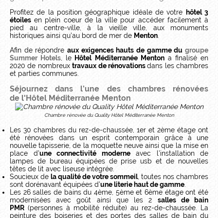
Profitez de la position géographique idéale de votre
hôtel 3
étoiles
en plein coeur de la ville pour accéder facilement à
pied au centre-ville, à la vieille ville, aux monuments
historiques ainsi qu’au bord de mer de
Menton
.
Afin de répondre
aux exigences hauts de gamme du
groupe
Summer Hotels
, le
Hôtel Méditerranée Menton
a finalisé en
2020 de nombreux
travaux de rénovations
dans les chambres
et parties communes.
Séjournez dans l’une des chambres rénovées
de l'Hôtel Méditerranée Menton
Chambre rénovée du Quality Hôtel Méditerranée Menton
Les 30 chambres du rez-de-chaussée, 1er et 2ème étage ont
été rénovées dans un esprit contemporain grâce à une
nouvelle tapisserie, de la moquette neuve ainsi que la mise en
place d’
une connectivité moderne
avec l’installation de
lampes de bureau équipées de prise usb et de nouvelles
têtes de lit avec liseuse intégrée.
Soucieux de
la qualité de votre sommeil
, toutes nos chambres
sont dorénavant équipées d’
une literie haut de gamme
.
Les 26 salles de bains du 4ème, 5ème et 6ème étage ont été
modernisées avec goût ainsi que les 2
salles de bain
PMR
(personnes à mobilité réduite) au rez-de-chaussée. La
peinture des boiseries et des portes des salles de bain du