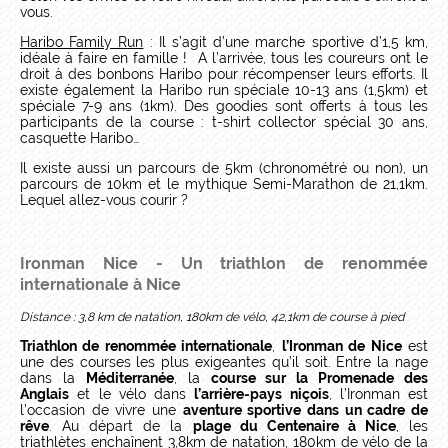
vous.
Haribo Family Run
: Il s’agit d’une marche sportive d’1,5 km,
idéale à faire en famille ! A l’arrivée, tous les coureurs ont le
droit à des bonbons Haribo pour récompenser leurs efforts. Il
existe également la Haribo run spéciale 10-13 ans (1,5km) et
spéciale 7-9 ans (1km). Des goodies sont offerts à tous les
participants de la course : t-shirt collector spécial 30 ans,
casquette Haribo…
Il existe aussi un parcours de 5km (chronométré ou non), un
parcours de 10km et le mythique Semi-Marathon de 21,1km.
Lequel allez-vous courir ?
Ironman Nice
- Un triathlon de renommée
internationale à Nice
Distance : 3,8 km de natation, 180km de vélo, 42,1km de course à pied
Triathlon de renommée internationale
,
l’Ironman de Nice
est
une des courses les plus exigeantes qu’il soit. Entre la nage
dans la
Méditerranée
, la
course sur la Promenade des
Anglais
et le vélo dans
l’arrière-pays niçois
, l’Ironman est
l’occasion de vivre une
aventure sportive dans un cadre de
rêve
. Au départ de la
plage du Centenaire à Nice
, les
triathlètes enchaînent 3,8km de natation, 180km de vélo de la