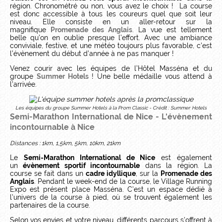
région. Chronométré ou non, vous avez le choix ! La course
est donc accessible à tous les coureurs quel que soit leur
niveau. Elle consiste en un aller-retour sur la
magnifique
Promenade des Anglais
. La vue est tellement
belle qu’on en oublie presque l’effort. Avec une ambiance
conviviale, festive, et une météo toujours plus favorable, c’est
l’évènement du début d’année à ne pas manquer !
Venez courir avec les équipes de l’Hôtel Masséna et du
groupe
Summer Hotels
! Une belle médaille vous attend à
l’arrivée.
Les équipes du groupe Summer Hotels à la Prom Classic - Crédit : Summer Hotels
Semi-Marathon International de Nice
- L'évènement
incontournable à Nice
Distances : 1km, 1,5km, 5km, 10km, 21km
Le
Semi-Marathon International de Nice
est également
un
évènement sportif incontournable
dans la région. La
course se fait dans un
cadre idyllique
, sur la
Promenade des
Anglais
. Pendant le week-end de la course, le Village Running
Expo est présent place Masséna. C’est un espace dédié à
l’univers de la course à pied, où se trouvent également les
partenaires de la course.
Selon vos envies et votre niveau, différents parcours s’offrent à