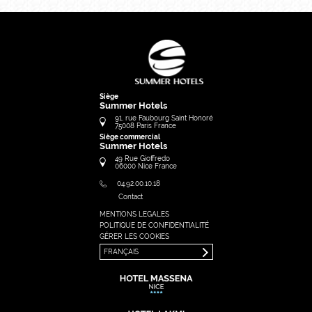
Siège
Summer Hotels
91, rue Faubourg Saint Honoré
75008
Paris
France
Siège commercial
Summer Hotels
49 Rue Gioffredo
06000
Nice
France
04.92.00.10.18
Contact
MENTIONS LEGALES
FRANÇAIS
POLITIQUE DE CONFIDENTIALITÉ
ENGLISH
GÉRER LES COOKIES
FRANÇAIS