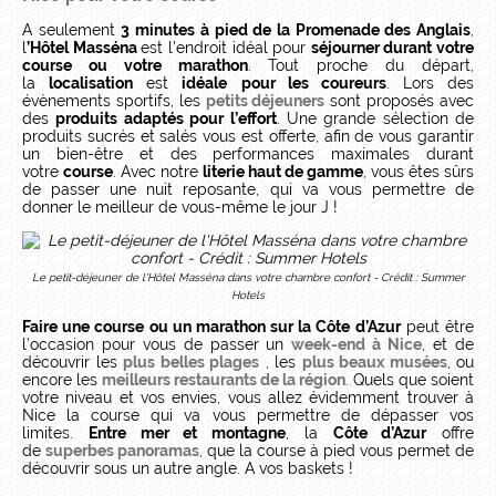
A seulement
3 minutes à pied de la Promenade des Anglais
,
l
’Hôtel Masséna
est l’endroit idéal pour
séjourner durant votre
course ou votre marathon
. Tout proche du départ,
la
localisation
est
idéale
pour les coureurs
. Lors des
évènements sportifs, les
petits déjeuners
sont proposés avec
des
produits adaptés pour l’effort
. Une grande sélection de
produits sucrés et salés vous est offerte, afin de vous garantir
un bien-être et des performances maximales durant
votre
course
. Avec notre
literie haut de gamme
, vous êtes sûrs
de passer une nuit reposante, qui va vous permettre de
donner le meilleur de vous-même le jour J !
Le petit-déjeuner de l'Hôtel Masséna dans votre chambre confort - Crédit : Summer
Hotels
Faire une course ou un marathon sur la Côte d’Azur
peut être
l’occasion pour vous de passer un
week-end à Nice
, et de
découvrir les
plus belles plages
, les
plus beaux musées
, ou
encore les
meilleurs restaurants de la région
. Quels que soient
votre niveau et vos envies, vous allez évidemment trouver à
Nice la course qui va vous permettre de dépasser vos
limites.
Entre mer et montagne
, la
Côte d’Azur
offre
de
superbes panoramas
, que la course à pied vous permet de
découvrir sous un autre angle. A vos baskets !