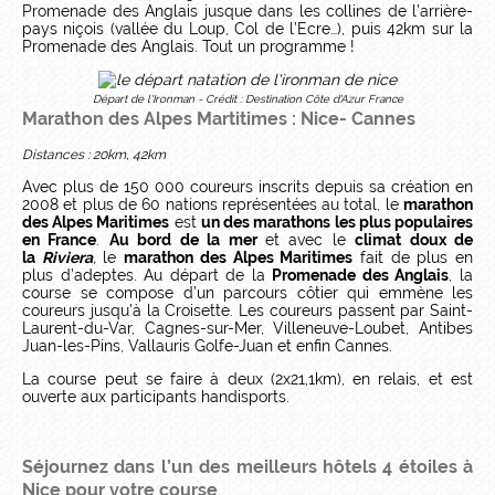
Promenade des Anglais jusque dans les collines de l’arrière-
pays niçois (vallée du Loup, Col de l’Ecre…), puis 42km sur la
Promenade des Anglais. Tout un programme !
Départ de l'Ironman - Crédit : Destination Côte d'Azur France
Marathon des Alpes Martitimes : Nice- Cannes
Distances : 20km, 42km
Avec plus de 150 000 coureurs inscrits depuis sa création en
2008 et plus de 60 nations représentées au total, le
marathon
des Alpes Maritimes
est
un des marathons les plus populaires
en France
.
Au bord de la mer
et avec le
climat doux de
la
Riviera
,
le
marathon des Alpes Maritimes
fait de plus en
plus d’adeptes. Au départ de la
Promenade des Anglais
, la
course se compose d’un parcours côtier qui emmène les
coureurs jusqu’à la Croisette. Les coureurs passent par Saint-
Laurent-du-Var, Cagnes-sur-Mer, Villeneuve-Loubet, Antibes
Juan-les-Pins, Vallauris Golfe-Juan et enfin Cannes.
La course peut se faire à deux (2x21,1km), en relais, et est
ouverte aux participants handisports.
Séjournez dans l’
un des meilleurs hôtels 4 étoiles à
Nice
pour votre course