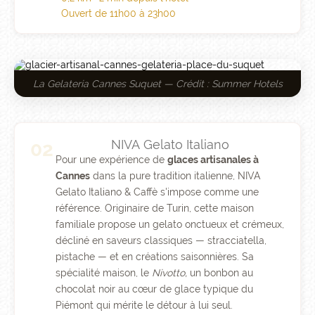
Ouvert de 11h00 à 23h00
La Gelateria Cannes Suquet — Crédit : Summer Hotels
NIVA Gelato Italiano
02
Pour une expérience de
glaces artisanales à
Cannes
dans la pure tradition italienne, NIVA
Gelato Italiano & Caffè s'impose comme une
référence. Originaire de Turin, cette maison
familiale propose un gelato onctueux et crémeux,
décliné en saveurs classiques — stracciatella,
pistache — et en créations saisonnières. Sa
spécialité maison, le
Nivotto,
un bonbon au
chocolat noir au cœur de glace typique du
Piémont qui mérite le détour à lui seul.