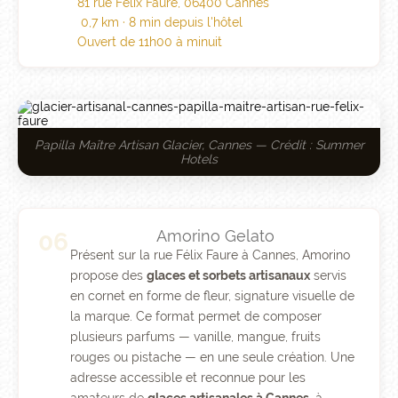
81 rue Félix Faure, 06400 Cannes
0,7 km · 8 min depuis l'hôtel
Ouvert de 11h00 à minuit
Papilla Maître Artisan Glacier, Cannes — Crédit : Summer
Hotels
Amorino Gelato
06
Présent sur la rue Félix Faure à Cannes, Amorino
propose des
glaces et sorbets artisanaux
servis
en cornet en forme de fleur, signature visuelle de
la marque. Ce format permet de composer
plusieurs parfums — vanille, mangue, fruits
rouges ou pistache — en une seule création. Une
adresse accessible et reconnue pour les