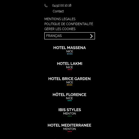
04.92.00.10.18
Contact
MENTIONS LEGALES
FRANÇAIS
POLITIQUE DE CONFIDENTIALITÉ
ENGLISH
GÉRER LES COOKIES
FRANÇAIS