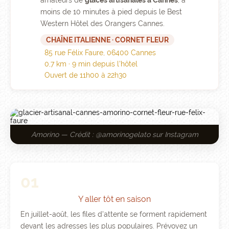
amateurs de
glaces artisanales à Cannes
, à
moins de 10 minutes à pied depuis le Best
Western Hôtel des Orangers Cannes.
CHAÎNE ITALIENNE · CORNET FLEUR
85 rue Félix Faure, 06400 Cannes
0,7 km · 9 min depuis l'hôtel
Ouvert de 11h00 à 22h30
Amorino — Crédit : @amorinogelato sur Instagram
01
Y aller tôt en saison
En juillet-août, les files d'attente se forment rapidement
devant les adresses les plus populaires. Prévoyez un