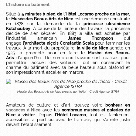
L’histoire du bâtiment
Situé à
5 minutes à pied de l’Hôtel Locarno proche de la mer
,
le
Musée des Beaux-Arts de Nice
est une demeure construite
en 1878 sur la demande de la
princesse ukrainienne
Kotchoubey
. À cause de la lenteur des travaux, la princesse
décide de s’en séparer. En 1883 la villa est achetée par
l’industriel américain
James Thompson
qui
engage
l’architecte niçois Constantin Scala
pour terminer les
travaux. À la mort du propriétaire,
la ville de Nice
achète en
1925 la propriété pour en faire le
Musée des Beaux-
Arts
d’aujourd’hui. De nombreux travaux sont réalisés pour
permettre l’accueil des visiteurs. Tout en conservant le
charme du bâtiment avec sa belle hauteur sous plafond et
son impressionnant escalier en marbre.
Musée des Beaux Arts de Nice proche de l'hôtel - Crédit Agence ISTRA
Amateurs de culture et d’art, trouvez votre
bonheur en
vacances à Nice
avec les
nombreux musées et galeries de
Nice à visiter
. Depuis
l’Hôtel Locarno
, tout est facilement
accessibles à pied ou avec le
tramway
qui s’arrête juste
devant l’établissement.