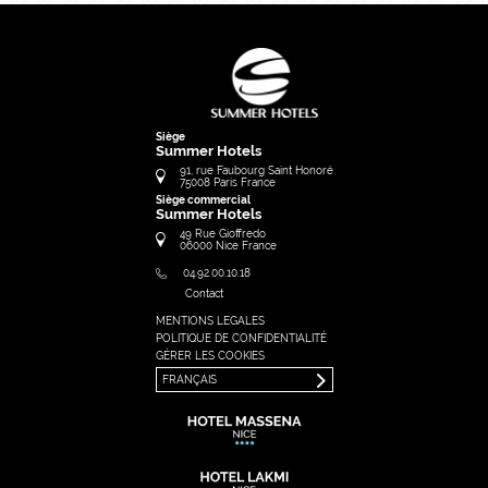
Siège
Summer Hotels
91, rue Faubourg Saint Honoré
75008
Paris
France
Siège commercial
Summer Hotels
49 Rue Gioffredo
06000
Nice
France
04.92.00.10.18
Contact
MENTIONS LEGALES
FRANÇAIS
POLITIQUE DE CONFIDENTIALITÉ
ENGLISH
GÉRER LES COOKIES
FRANÇAIS