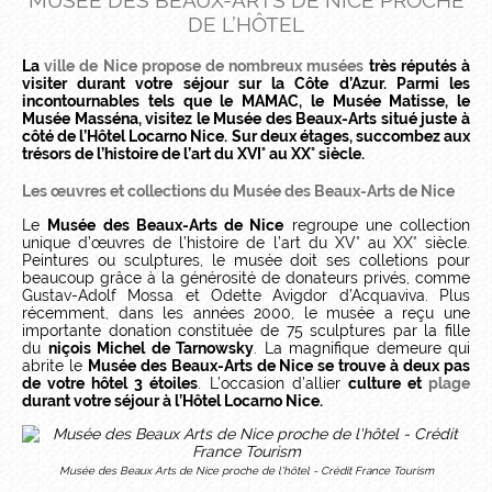
MUSÉE DES BEAUX-ARTS DE NICE PROCHE
DE L’HÔTEL
La
ville de Nice propose de nombreux musées
très réputés à
visiter durant votre séjour sur la Côte d’Azur. Parmi les
incontournables tels que le MAMAC, le Musée Matisse, le
Musée Masséna, visitez le Musée des Beaux-Arts situé juste à
côté de l’Hôtel Locarno Nice. Sur deux étages, succombez aux
trésors de l’histoire de l’art du XVI° au XX° siècle.
Les œuvres et collections du Musée des Beaux-Arts de Nice
Le
Musée des Beaux-Arts de Nice
regroupe une collection
unique d’œuvres de l’histoire de l’art du XV° au XX° siècle.
Peintures ou sculptures, le musée doit ses colletions pour
beaucoup grâce à la générosité de donateurs privés, comme
Gustav-Adolf Mossa et Odette Avigdor d’Acquaviva. Plus
récemment, dans les années 2000, le musée a reçu une
importante donation constituée de 75 sculptures par la fille
du
niçois Michel de Tarnowsky
. La magnifique demeure qui
abrite le
Musée des Beaux-Arts de Nice se trouve à deux pas
de votre hôtel 3 étoiles
. L’occasion d’allier
culture et
plage
durant votre séjour à l’Hôtel Locarno Nice.
Musée des Beaux Arts de Nice proche de l'hôtel - Crédit France Tourism