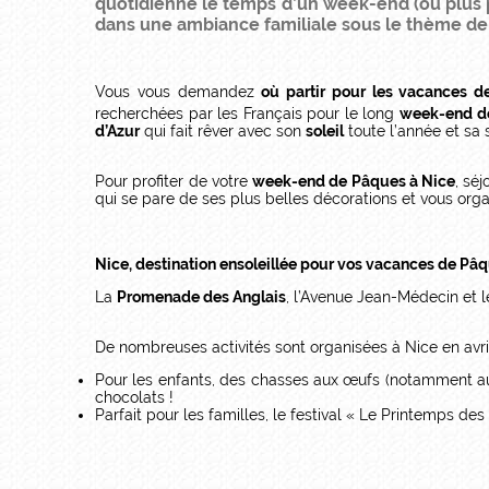
quotidienne le temps d’un week-end (ou plus p
dans une ambiance familiale sous le thème d
Vous vous demandez
où partir pour les vacances 
recherchées par les Français pour le long
week-end d
d’Azur
qui fait rêver avec son
soleil
toute l’année et sa
Pour profiter de votre
week-end de Pâques à Nice
, sé
qui se pare de ses plus belles décorations et vous orga
Nice, destination ensoleillée pour vos vacances de Pâ
La
Promenade des Anglais
, l’Avenue Jean-Médecin et 
De nombreuses activités sont organisées à Nice en avri
Pour les enfants, des chasses aux œufs (notamment au 
chocolats !
Parfait pour les familles, le festival « Le Printemps de