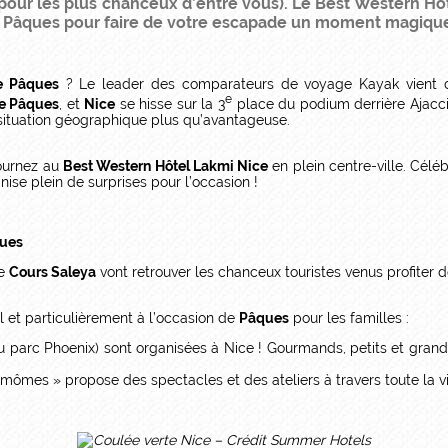
our les plus chanceux d’entre vous). Le Best Western Hô
e Pâques pour faire de votre escapade un moment magique
de Pâques
? Le leader des comparateurs de voyage Kayak vient de
e
e Pâques
, et
Nice
se hisse sur la 3
place du podium derrière Ajaccio
 situation géographique plus qu’avantageuse.
journez au
Best Western Hôtel Lakmi Nice
en plein centre-ville. Cél
nise plein de surprises pour l’occasion !
ques
le
Cours Saleya
vont retrouver les chanceux touristes venus profiter 
l et particulièrement à l’occasion de
Pâques
pour les familles :
parc Phoenix) sont organisées à Nice ! Gourmands, petits et grand
s mômes » propose des spectacles et des ateliers à travers toute la vi