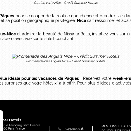
Coulée verte Nice – Crédit Summer Hotels
 Pâques
pour se couper de la routine quotidienne et prendre l’air d
 et sa position géographique privilégiée,
Nice
sait ressourcer et apais
eux-Nice
et admirer la beauté de Nissa la Bella, installez-vous sur 
n apéro avec vue sur le soleil couchant.
Promenade des Anglais Nice – Crédit Summer Hotels
 ville idéale pour les vacances de Pâques
! Réservez votre
week-end
s surprises que votre hôtel 3* a à offrir. Pour plus d’idées d’activité
e
mer Hotels
91, rue Faubourg Saint Honoré
MENTIONS LEGALES
75008
Paris
France
04.92.00.10.18
POLITIQUE DE CONFI