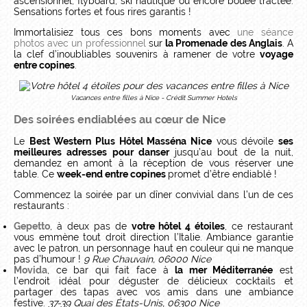
ascensionnel, flyboard, ski nautique ou encore bouée tractée.
Sensations fortes et fous rires garantis !
Immortalisiez tous ces bons moments avec
une séance
photos avec un professionnel
sur
la Promenade des Anglais
. A
la clef d’inoubliables souvenirs à ramener de votre
voyage
entre copines
.
Vacances entre filles à Nice - Crédit Summer Hotels
Des soirées endiablées au cœur de Nice
Le
Best Western Plus Hôtel Masséna Nice
vous dévoile
ses
meilleures adresses pour danser
jusqu’au bout de la nuit,
demandez en amont à la réception de vous réserver une
table. Ce
week-end entre copines
promet d’être endiablé !
Commencez la soirée par un dîner convivial dans l’un de ces
restaurants :
Gepetto
, à deux pas de
votre hôtel 4 étoiles
, ce restaurant
vous emmène tout droit direction l’Italie. Ambiance garantie
avec le patron, un personnage haut en couleur qui ne manque
pas d’humour !
9 Rue Chauvain, 06000 Nice
Movida
, ce bar qui fait face à
la mer Méditerranée
est
l’endroit idéal pour déguster de délicieux cocktails et
partager des tapas avec vos amis dans une ambiance
festive.
37-39 Quai des États-Unis, 06300 Nice