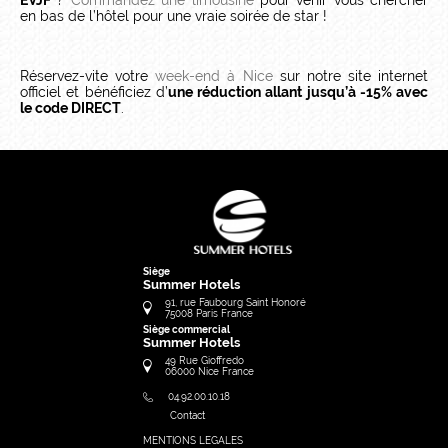
en bas de l’hôtel pour une vraie soirée de star !
Réservez-vite votre
week-end à Nice
sur notre site internet
officiel et bénéficiez d’
une réduction allant jusqu’à -15% avec
le code DIRECT
.
Siège
Summer Hotels
91, rue Faubourg Saint Honoré
75008
Paris
France
Siège commercial
Summer Hotels
49 Rue Gioffredo
06000
Nice
France
04.92.00.10.18
Contact
MENTIONS LEGALES
FRANÇAIS