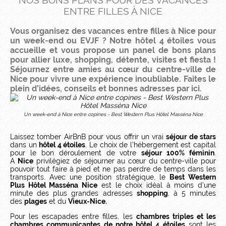
NOS BONS PLANS POUR DES VACANCES
ENTRE FILLES À NICE
Vous organisez des vacances entre filles à Nice pour
un week-end ou EVJF ? Notre hôtel 4 étoiles vous
accueille et vous propose un panel de bons plans
pour allier luxe, shopping, détente, visites et fiesta !
Séjournez entre amies au cœur du centre-ville de
Nice pour vivre une expérience inoubliable. Faites le
plein d’idées, conseils et bonnes adresses par ici.
Un week-end à Nice entre copines - Best Western Plus Hôtel Masséna Nice
Laissez tomber AirBnB pour vous offrir un vrai
séjour de stars
dans un
hôtel 4 étoiles
. Le choix de l’hébergement est capital
pour le bon déroulement de votre
séjour 100% féminin
.
A
Nice
privilégiez de séjourner au cœur du centre-ville pour
pouvoir tout faire à pied et ne pas perdre de temps dans les
transports. Avec une position stratégique, le
Best Western
Plus Hôtel Masséna Nice
est le choix idéal à moins d’une
minute des plus grandes adresses
shopping
, à 5 minutes
des
plages
et du
Vieux-Nice.
Pour les escapades entre filles, les
chambres triples et les
chambres communicantes de notre hôtel 4 étoiles
sont les