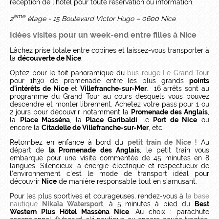
réception de l’hôtel pour toute réservation ou information.
ème
2
étage - 15 Boulevard Victor Hugo – 0600 Nice
Idées visites pour un week-end entre filles à Nice
Lâchez prise totale entre copines et laissez-vous transporter à
la
découverte de Nice
.
Optez pour le toit panoramique du
bus rouge Le Grand Tour
pour 1h30 de promenade entre les plus grands
points
d’intérêts de Nice
et
Villefranche-sur-Mer
. 16 arrêts sont au
programme du Grand Tour au cours desquels vous pouvez
descendre et monter librement. Achetez votre pass pour 1 ou
2 jours pour découvrir notamment la
Promenade des Anglais
,
la
Place Masséna
, la
Place Garibaldi
, le
Port de Nice
ou
encore la
Citadelle de Villefranche-sur-Mer
, etc.
Retombez en enfance à bord du
petit train de Nice
! Au
départ de
la Promenade des Anglais
, le petit train vous
embarque pour une visite commentée de 45 minutes en 8
langues. Silencieux, à énergie électrique et respectueux de
l’environnement c’est le mode de transport idéal pour
découvrir
Nice
de manière responsable tout en s’amusant.
Pour les plus sportives et courageuses, rendez-vous à
la base
nautique
Nikaïa Watersport
, à 5 minutes à pied du
Best
Western Plus Hôtel Masséna Nice
. Au choix : parachute