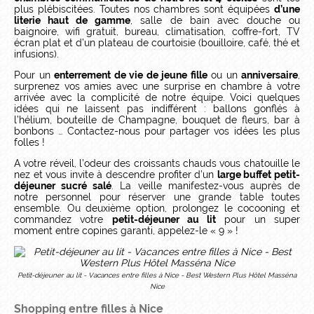
plus plébiscitées. Toutes nos chambres sont équipées
d’une
literie haut de gamme
, salle de bain avec douche ou
baignoire, wifi gratuit, bureau, climatisation, coffre-fort, TV
écran plat et d’un plateau de courtoisie (bouilloire, café, thé et
infusions).
Pour un
enterrement de vie de jeune fille
ou un
anniversaire
,
surprenez vos amies avec une surprise en chambre à votre
arrivée avec la complicité de notre équipe. Voici quelques
idées qui ne laissent pas indifférent : ballons gonflés à
l’hélium, bouteille de Champagne, bouquet de fleurs, bar à
bonbons … Contactez-nous pour partager vos idées les plus
folles !
A votre réveil, l’odeur des croissants chauds vous chatouille le
nez et vous invite à descendre profiter d’un
large buffet petit-
déjeuner sucré salé
. La veille manifestez-vous auprès de
notre personnel pour réserver une grande table toutes
ensemble. Ou deuxième option, prolongez le cocooning et
commandez votre
petit-déjeuner au lit
pour un super
moment entre copines garanti, appelez-le « 9 » !
Petit-déjeuner au lit - Vacances entre filles à Nice - Best Western Plus Hôtel Masséna
Nice
Shopping entre filles à Nice