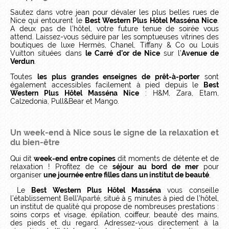
Sautez dans votre jean pour dévaler les plus belles rues de
Nice qui entourent le
Best Western Plus Hôtel Masséna Nice
.
A deux pas de l’hôtel, votre future tenue de soirée vous
attend. Laissez-vous séduire par les somptueuses vitrines des
boutiques de luxe Hermès, Chanel, Tiffany & Co ou Louis
Vuitton situées dans
le Carré d’or de Nice
sur l’
Avenue de
Verdun
.
Toutes
les plus grandes enseignes de prêt-à-porter
sont
également accessibles facilement à pied depuis le
Best
Western Plus Hôtel Masséna Nice
: H&M, Zara, Etam,
Calzedonia, Pull&Bear et Mango.
Un week-end à Nice
sous le signe de la relaxation et
du bien-être
Qui dit
week-end entre copines
dit moments de détente et de
relaxation ! Profitez de ce
séjour au bord de mer
pour
organiser
une journée entre filles dans un institut de beauté
.
Le
Best Western Plus Hôtel Masséna
vous conseille
l’établissement
Bell’Aparté
, situé à 5 minutes à pied de l’hôtel,
un institut de qualité qui propose de nombreuses prestations :
soins corps et visage, épilation, coiffeur, beauté des mains,
des pieds et du regard. Adressez-vous directement à la