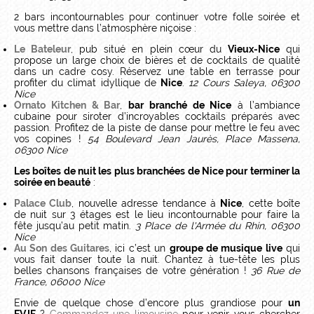
2 bars incontournables pour continuer votre folle soirée et
vous mettre dans l’atmosphère niçoise :
Le Bateleur
, pub situé en plein cœur du
Vieux-Nice
qui
propose un large choix de bières et de cocktails de qualité
dans un cadre cosy. Réservez une table en terrasse pour
profiter du climat idyllique de
Nice
.
12 Cours Saleya, 06300
Nice
Ornato Kitchen & Bar
,
bar branché de Nice
à l’ambiance
cubaine pour siroter d’incroyables cocktails préparés avec
passion. Profitez de la piste de danse pour mettre le feu avec
vos copines !
54 Boulevard Jean Jaurès, Place Massena,
06300 Nice
Les boîtes de nuit les plus branchées de Nice pour terminer la
soirée en beauté
:
Palace Club
, nouvelle adresse tendance à
Nice
, cette boîte
de nuit sur 3 étages est le lieu incontournable pour faire la
fête jusqu’au petit matin.
3 Place de l'Armée du Rhin, 06300
Nice
Au Son des Guitares
, ici c’est un
groupe de musique live
qui
vous fait danser toute la nuit. Chantez à tue-tête les plus
belles chansons françaises de votre génération !
36 Rue de
France, 06000 Nice
Envie de quelque chose d’encore plus grandiose pour
un
EVJF
?
Commandez une limousine
pour venir vous chercher