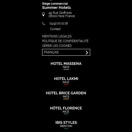
Siège commercial
Summer Hotels
49 Rue Gioffredo
06000
Nice
France
04.92.00.10.18
Contact
MENTIONS LEGALES
FRANÇAIS
POLITIQUE DE CONFIDENTIALITÉ
ENGLISH
GÉRER LES COOKIES
FRANÇAIS