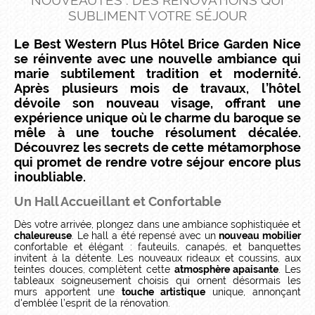
NOUVEAUTÉS : DES RÉNOVATIONS QUI
SUBLIMENT VOTRE SÉJOUR
Le Best Western Plus Hôtel Brice Garden Nice
se réinvente avec une nouvelle ambiance qui
marie subtilement tradition et modernité.
Après plusieurs mois de travaux, l’hôtel
dévoile son nouveau visage, offrant une
expérience unique où le charme du baroque se
mêle à une touche résolument décalée.
Découvrez les secrets de cette métamorphose
qui promet de rendre votre séjour encore plus
inoubliable.
Un Hall Accueillant et Confortable
Dès votre arrivée, plongez dans une ambiance sophistiquée et
chaleureuse
. Le hall a été repensé avec un
nouveau mobilier
confortable et élégant : fauteuils, canapés, et banquettes
invitent à la détente. Les nouveaux rideaux et coussins, aux
teintes douces, complètent cette
atmosphère apaisante
. Les
tableaux soigneusement choisis qui ornent désormais les
murs apportent une
touche artistique
unique, annonçant
d'emblée l’esprit de la rénovation.