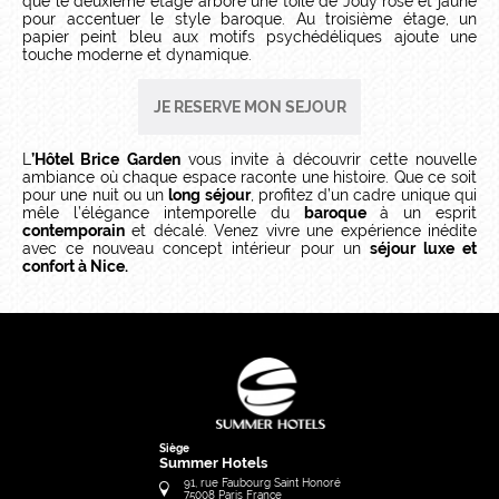
que le deuxième étage arbore une toile de Jouy
rose et jaune
pour accentuer le style baroque. Au troisième étage, un
papier peint bleu aux motifs psychédéliques ajoute une
touche moderne et dynamique.
JE RESERVE MON SEJOUR
L
’Hôtel Brice Garden
vous invite à découvrir cette nouvelle
ambiance où chaque espace raconte une histoire. Que ce soit
pour une nuit ou un
long séjour
, profitez d’un cadre unique qui
mêle l’élégance intemporelle du
baroque
à un esprit
contemporain
et décalé. Venez vivre une expérience inédite
avec ce nouveau concept intérieur pour un
séjour luxe et
confort à Nice.
Siège
Summer Hotels
91, rue Faubourg Saint Honoré
75008
Paris
France