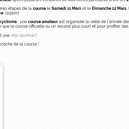
ères étapes de la
course
le
Samedi 11 Mars
et le
Dimanche 12 Mars
.
ce
. (115km)
cyclisme
: une
course amateur
est organisée la veille de l’arrivée d
e que la course officielle ou un second plus court et pour profiter d
nt une
ville sportive
!
proche de la course !