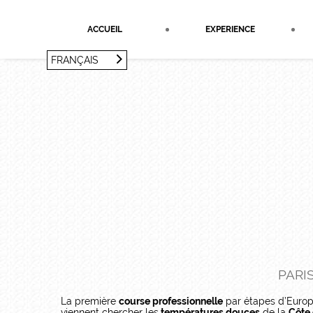
Panneau de gestion des cookies
ACCUEIL
EXPERIENCE
FRANÇAIS
FRANÇAIS
ENGLISH
PARIS
La première
course professionnelle
par étapes d’Europ
viennent chercher les
températures douces
de la
Côte 