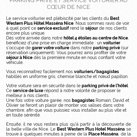
PARKING PRIVÉ ET SERVICE VOITURIER AU
CŒUR DE NICE
Le
service voiturier
est plébiscité par les clients du
Best
Western Plus Hôtel Masséna Nice
. Nous sommes ravis de voir
à quel point ce
service exclusif
rend le
séjour
de nos clients
encore plus unique.
Dès votre arrivée dans notre
hôtel 4 étoiles au centre de Nice
,
bénéficiez d’une prise en charge immédiate : un
voiturier
s’occupe de
garer votre voiture
dans notre
parking privé
(sur
réservation uniquement). Vous pourrez ainsi profiter de votre
séjour à Nice
dès la première minute en nous confiant votre
véhicule.
Vous reconnaîtrez facilement nos
voituriers/bagagistes
habillés en uniforme gris, chemise blanche et nœud papillon.
Votre voiture sera en sécurité dans le
parking privé de l’hôtel
.
Ce
service de luxe
répond à notre volonté de proposer le
meilleur à nos clients.
Une fois votre voiture garée, nos
bagagistes
Romain, David et
Olivier se feront un plaisir de monter vos valises dans votre
chambre, afin que vous puissiez vous installer au plus vite et
en toute sérénité.
Ensuite, il ne vous restera plus qu’à partir à la découverte de
la
belle ville de Nice
. Le
Best Western Plus Hotel Masséna
se
trouve à quelques minutes à peine de la
Place Masséna
, de la