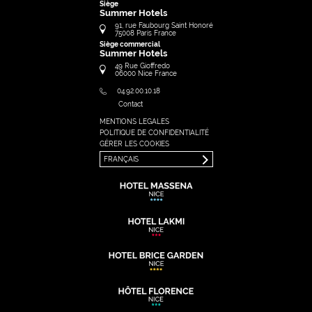
Siège
Summer Hotels
91, rue Faubourg Saint Honoré
75008
Paris
France
Siège commercial
Summer Hotels
49 Rue Gioffredo
06000
Nice
France
04.92.00.10.18
Contact
MENTIONS LEGALES
FRANÇAIS
POLITIQUE DE CONFIDENTIALITÉ
ENGLISH
GÉRER LES COOKIES
FRANÇAIS