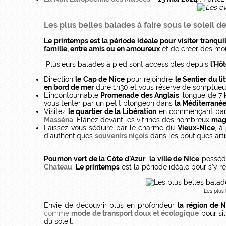
Les plus belles balades à faire sous le soleil d
Le printemps est la période idéale
pour visiter tranqu
famille, entre amis ou en amoureux
et de créer des mo
Plusieurs balades à pied sont accessibles depuis
l’Hô
Direction
le Cap de Nice
pour rejoindre
le Sentier du lit
en bord de mer
dure 1h30 et vous réserve de somptueux
L’incontournable
Promenade des Anglais
, longue de 7
vous tenter par un petit plongeon dans
la Méditerrané
Visitez
le quartier de la Libération
en commençant pa
Masséna
. Flânez devant les vitrines des nombreux
maga
Laissez-vous séduire par le charme du
Vieux-Nice
, à
d’authentiques
souvenirs niçois
dans les boutiques arti
Poumon vert de la Côte d’Azur
,
la ville de Nice
possèd
Chateau
.
Le printemps
est la période idéale pour s’y r
Les plus 
Envie de découvrir plus en profondeur
la région de N
comme
mode de transport doux et écologique
pour sil
du soleil.