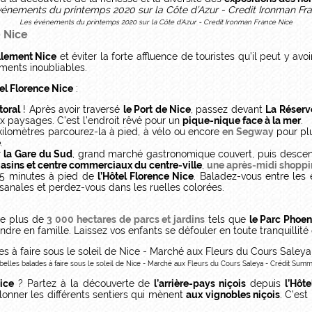
Les événements du printemps 2020 sur la Côte d’Azur - Credit Ironman France Nice
e Nice
illement Nice
et éviter la forte affluence de touristes qu’il peut y avo
ments inoubliables.
tel Florence Nice
:
toral
! Après avoir traversé
le Port de Nice
, passez devant
La Réserv
 paysages. C’est l’endroit rêvé pour un
pique-nique face à la mer
.
 kilomètres parcourez-la à pied, à vélo ou encore
en Segway
pour plu
e
.
r
la Gare du Sud
, grand marché gastronomique couvert, puis desce
sins et centre commerciaux du centre-ville
,
une après-midi shoppin
 5 minutes à pied de
l’Hôtel Florence Nice
. Baladez-vous entre les
sanales et perdez-vous dans les ruelles colorées.
e plus de
3 000 hectares de parcs et jardins
tels que
le Parc Phoen
endre en famille. Laissez vos enfants se défouler en toute tranquillit
belles balades à faire sous le soleil de Nice - Marché aux Fleurs du Cours Saleya - Crédit Sum
ice
? Partez à la découverte de
l’arrière-pays niçois
depuis
l’Hôt
lonner les différents sentiers qui mènent
aux vignobles niçois
. C’es