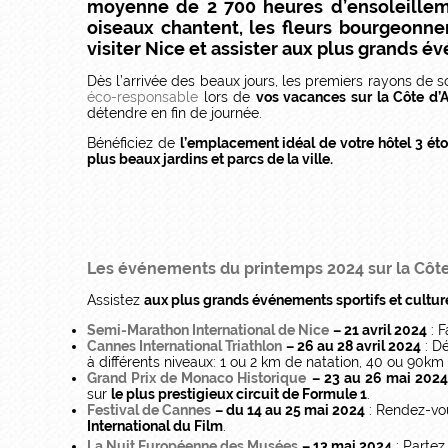
moyenne de 2 700 heures d’ensoleilleme
oiseaux chantent, les fleurs bourgeonnen
visiter Nice et assister aux plus grands é
Dès l’arrivée des beaux jours, les premiers rayons de s
éco-responsable
lors de
vos vacances sur la Côte d’
détendre en fin de journée.
Bénéficiez de
l’emplacement idéal de votre hôtel 3 éto
plus beaux jardins et parcs de la ville.
Les événements du printemps 2024 sur la Côte
Assistez
aux plus grands événements sportifs et culture
Semi-Marathon International de Nice
– 21 avril 2024
: F
Cannes International Triathlon
– 26 au 28 avril 2024
: Dé
à différents niveaux: 1 ou 2 km de natation, 40 ou 90k
Grand Prix de Monaco Historique
– 23 au 26 mai 202
sur
le plus prestigieux circuit de Formule 1
.
Festival de Cannes
– du 14 au 25 mai 2024
: Rendez-vou
International du Film
.
La Nuit Européenne des Musées
– 13 mai 2024
: Partez