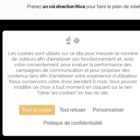
Prenez
un vol direction Nice
pour faire le plein de sole
Sièg
Sum
Les cookies sont utilisés sur ce site pour mesurer le nombre
Sièg
de visiteurs afin d'améliorer son fonctionnement et, avec
Sum
votre consentement, pour évaluer la performance des
campagnes de communication et pour proposer des
contenus tiers afin d'améliorer votre expérience d'utilisateur.
Nous conservons votre choix pendant 6 mois. Vous pouvez
modifier ce choix à tout moment en cliquant sur le lien
"Gérer les cookies" en bas du site.
Tout accepter
Tout refuser
Personnaliser
Politique de confidentialité
SITE OFFICI