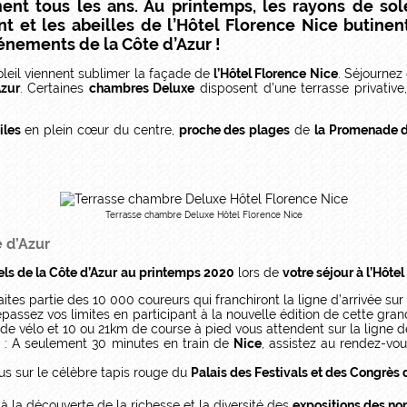
nt tous les ans. Au printemps, les rayons de sole
t et les abeilles de l’Hôtel Florence Nice butinen
vénements de la Côte d’Azur !
oleil viennent sublimer la façade de
l’Hôtel Florence Nice
. Séjournez
Azur
. Certaines
chambres Deluxe
disposent d’une terrasse privative
iles
en plein cœur du centre,
proche des plages
de
la Promenade d
Terrasse chambre Deluxe Hôtel Florence Nice
 d’Azur
ls de la Côte d’Azur
au printemps 2020
lors de
votre séjour à l’Hôte
aites partie des 10 000 coureurs qui franchiront la ligne d’arrivée sur
passez vos limites en participant à la nouvelle édition de cette gra
m de vélo et 10 ou 21km de course à pied vous attendent sur la ligne
4
: A seulement 30 minutes en train de
Nice
, assistez au rendez-vo
s sur le célèbre tapis rouge du
Palais des Festivals et des Congrès
 à la découverte de la richesse et la diversité des
expositions des n