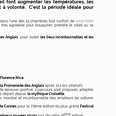
il font augmenter les températures, les
t à volonté. C’est la période idéale pour
 dans l’une des 52 chambres tout confort de
votre hôtel
, très agréable pour bouquiner, prendre le soleil ou se
es Anglais
, pour visiter
les lieux incontournables et les
l Florence Nice
:
la Promenade des Anglais
après 21,1 km intensifs.
nde épreuve sportive. 2 parcours sont proposés, adaptés
 de départ depuis
la mythique Croisette
.
us mondial et incontournable des amateurs de voitures
 de Cannes
pour la 77ème édition du plus grand
Festival
ème
ombreux musées niçois
lors de cette 16
édition.