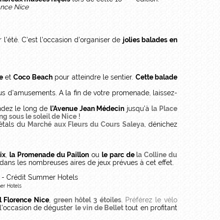
ir l’été. C’est l’occasion d’organiser de
jolies balades en
e
et
Coco Beach
pour atteindre le sentier.
Cette balade
s d’amusements. A la fin de votre promenade, laissez-
ndez le long de
l’Avenue Jean Médecin
jusqu’à
la Place
g sous le soleil de Nice
!
 étals du
Marché aux Fleurs du Cours Saleya
, dénichez
ix
,
la Promenade du Paillon
ou
le parc de
la Colline du
é dans les nombreuses aires de jeux prévues à cet effet.
mer Hotels
el Florence Nice
,
green hôtel 3 étoiles
.
Préférez le vélo
t l’occasion de déguster
le vin de Bellet
tout en profitant