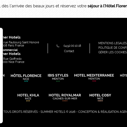
il dès l’arrivée des beaux jours et réservez votre
séjour à l’Hôtel Flor
e
mer Hotels
91, rue Faubourg Saint Honoré
MENTIONS LEGALES
75008
Paris
France
04.92.00.10.18
POLITIQUE DE CONFI
e commercial
Contact
GÉRER LES COOKIES
mer Hotels
49 Rue Gioffredo
06000
Nice
France
EL - TOUS DROITS RÉSERVÉS - SUMMER HOTELS © 2026 - CONCEPTION & RÉALISATION
AGE