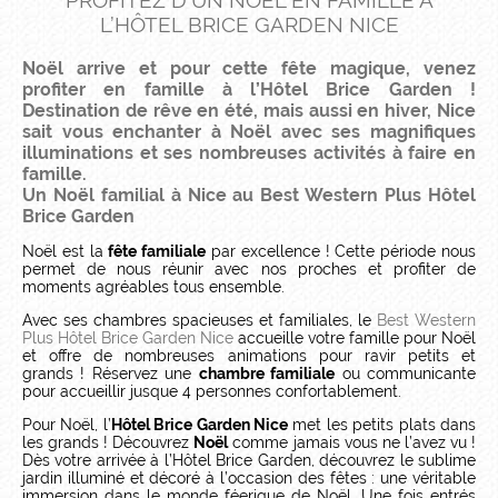
PROFITEZ D’UN NOËL EN FAMILLE À
L’HÔTEL BRICE GARDEN NICE
Noël arrive et pour cette fête magique, venez
profiter en famille
à l’Hôtel Brice Garden !
Destination de rêve en été, mais aussi en hiver, Nice
sait vous enchanter à Noël avec ses magnifiques
illuminations et ses nombreuses activités à faire en
famille.
Un Noël familial à Nice au Best Western Plus Hôtel
Brice Garden
Noël est la
fête familiale
par excellence ! Cette période nous
permet de nous réunir avec nos proches et profiter de
moments agréables tous ensemble.
Avec ses chambres spacieuses et familiales, le
Best Western
Plus Hôtel Brice Garden Nice
accueille votre famille pour Noël
et offre de nombreuses animations pour ravir petits et
grands ! Réservez une
chambre familiale
ou communicante
pour accueillir jusque 4 personnes confortablement.
Pour Noël, l’
Hôtel Brice Garden Nice
met les petits plats dans
les grands ! Découvrez
Noël
comme jamais vous ne l’avez vu !
Dès votre arrivée à l’Hôtel Brice Garden, découvrez le sublime
jardin illuminé et décoré à l’occasion des fêtes : une véritable
immersion dans le monde féerique de Noël. Une fois entrés