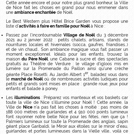
Cette année encore et pour notre plus grand bonheur, la Ville
de Nice fait les choses en grand pour nous emmener dans
une
ambiance enchantée
de Noël.
Le Best Western plus Hôtel Brice Garden vous propose une
liste d’
activités à faire en famille pour Noël
à Nice :
Passez par l’incontournable
Village de Noël
du 3 décembre
2021 au 2 janvier 2022 : petits chalets, artisans, stands de
nourritures locales et hivernales (socca, gaufres, friandises…)
et de vin chaud… Son ambiance magique vous fait passer un
moment exceptionnel. Idéals pour les enfants, trouvez la
maison
du Père Noël
, une Cabane à sucre et des spectacles
gratuits au Théâtre de Verdure ; le village d’igloos mis en
lumière sur la Promenade du Paillon ainsi qu’une crèche
er
géante Place Rosetti. Au Jardin Albert 1
, baladez vous dans
le
marché de Noël
où de nombreuses activités ludiques pour
petits et grands sont mises en place : grande roue, jeux pour
enfants et balade à poney.
Les
illuminations
: Préparez vos manteaux et vos baskets car
toute la ville de Nice s’illumine pour Noël ! Cette année, la
Ville de
Nice
n’a pas fait les choses à moitié : pas moins de
188 000 mètres de guirlandes et 4 910 000 points lumineux
font rayonner notre belle Nice pour les fêtes, rien que ça !
Palmiers lumineux sur toute la Promenade des anglais, sapin
géant place Garibaldi, le Miroir aux étoiles sur le miroir d’eau,
guirlandes et portes lumineuses dans la Vielle ville… voilà ce