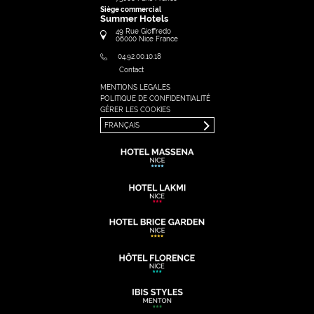
Siège commercial
Summer Hotels
49 Rue Gioffredo
06000
Nice
France
04.92.00.10.18
Contact
MENTIONS LEGALES
FRANÇAIS
POLITIQUE DE CONFIDENTIALITÉ
ENGLISH
GÉRER LES COOKIES
FRANÇAIS