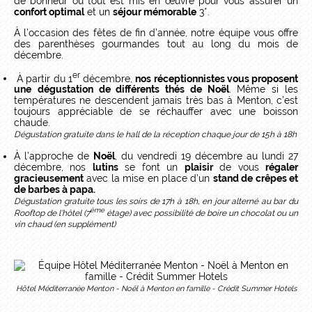
de bonheur où tout est mis en œuvre pour vous assurer un
confort optimal
et un
séjour mémorable
3*.
À l’occasion des fêtes de fin d’année, notre équipe vous offre
des parenthèses gourmandes tout au long du mois de
décembre.
er
À partir du 1
décembre,
nos réceptionnistes vous proposent
une
dégustation de différents thés de Noël
. Même si les
températures ne descendent jamais très bas à Menton, c’est
toujours appréciable de se réchauffer avec une boisson
chaude.
Dégustation gratuite dans le hall de la réception chaque jour de 15h à 18h
À l’approche de
No
ël
, du vendredi 19 décembre au lundi 27
décembre, nos
lutins
se font un
plaisir
de vous
régaler
gracieusement
avec la mise en place d’un
stand de crêpes et
de barbes à papa.
Dégustation gratuite tous les soirs de 17h à 18h, en jour alterné au bar du
ème
Rooftop de l’hôtel (7
étage) avec possibilité de boire un chocolat ou un
vin chaud (en supplément)
Hôtel Méditerranée Menton - Noël à Menton en famille - Crédit Summer Hotels