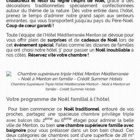
chaleureux et festif où règne l’esprit de Noël,
grâce à des
décorations traditionnelles spécialement confectionnées
autour du thème de la nature. Dès votre entrée dans l’hôtel,
prenez le temps d’admirer notre grand sapin aux senteurs
enivrantes, qui vous transportent jusqu’au pays du Père-Noël.
Coup de cœur garanti !
Toute l’équipe de
l’Hôtel Méditerranée Menton
se dévoue pour
vous offrir plein de
surprises
et de
cadeaux de No
ël
lors de
cet
événement spécial
. Faites comme les dizaines de familles
qui ont choisi notre hôtel 3* pour passer un
Noël inoubliable
à
nos côtés.
Réservez vite votre chambre !
Chambre Supérieure Triple Hôtel Méditerranée Menton - Noël à Menton en
famille - Crédit Summer Hotels
Votre programme de Noël familial à l’hôtel
Pour bien commencer ce
Noël traditionnel
, entouré de vos
proches, partagez une spacieuse
chambre
privilège triple
ème
ème
avec balcon
(du 2
au 6
étage) pour admirer la belle
ville de Menton, ou bien
une chambre supérieure famille avec
baignoire
pour vous prélasser dans un bon bain chaud. Ces
deux catégories de chambres sont d’une superficie de 28 m²