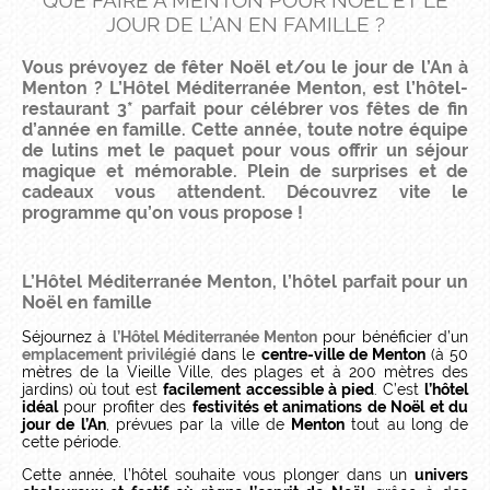
QUE FAIRE À MENTON POUR NOËL ET LE
JOUR DE L’AN EN FAMILLE ?
Vous prévoyez de fêter Noël et/ou le jour de l’An à
Menton ? L’Hôtel Méditerranée Menton, est l’hôtel-
restaurant 3* parfait pour célébrer vos fêtes de fin
d’année en famille. Cette année, toute notre équipe
de lutins met le paquet pour vous offrir un séjour
magique et mémorable. Plein de surprises et de
cadeaux vous attendent. Découvrez vite le
programme qu’on vous propose !
L’Hôtel Méditerranée Menton, l’hôtel parfait pour un
Noël en famille
Séjournez à
l’Hôtel Méditerranée Menton
pour bénéficier d’un
emplacement
privilégié
dans le
centre-ville de Menton
(à 50
mètres de la Vieille Ville, des plages et à 200 mètres des
jardins) où tout est
facilement accessible à pied
. C’est
l’hôtel
idéal
pour profiter des
festivités et animations de Noël et du
jour de l’An
, prévues par la ville de
Menton
tout au long de
cette période.
Cette année, l’hôtel souhaite vous plonger dans un
univers