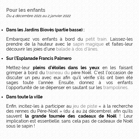
Pour les enfants
Du 4 décembre 2021 au 2 janvier 2022
Dans les Jardins Biovès (partie basse) :
Embarquez vos enfants à bord du
petit train
. Laissez-les
prendre de la hauteur avec le
sapin magique
et faites-leur
découvrir les joies d’une
balade à dos d’ânes
.
Sur l’Esplanade Francis Palmero
Mettez-leur
pleins d’étoiles dans les yeux
en les faisant
grimper à bord du
traineau du
père Noël
. C’est l’occasion de
discuter un peu avec eux afin qu’il vérifie s’ils ont bien été
sages toute l’année. Ensuite, donnez à vos enfants
l’opportunité de se dépenser en sautant sur les
trampolines
.
Dans toute la ville
Enfin, incitez-les à participer au
jeu de piste
« à la recherche
des rennes du Père-Noël » (du 4 au 24 décembre), afin qu’ils
sauvent
la grande tournée des cadeaux de Noël
! Leur
implication est essentielle, sans cela pas de cadeaux de Noël
sous le sapin !