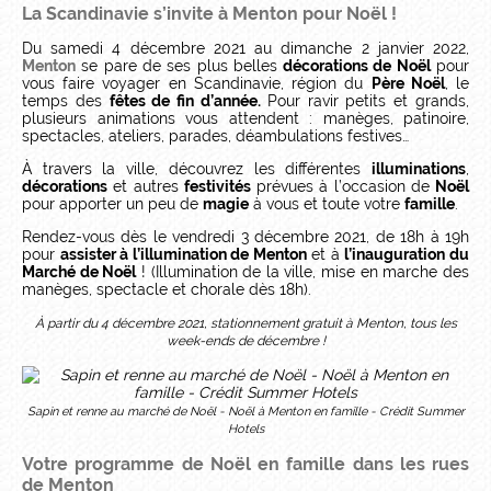
La Scandinavie s’invite à Menton pour Noël !
Du samedi 4 décembre 2021 au dimanche 2 janvier 2022,
Menton
se pare de ses plus belles
décorations de Noël
pour
vous faire voyager en Scandinavie, région du
Père Noël
, le
temps des
fêtes de fin d’année.
Pour ravir petits et grands,
plusieurs animations vous attendent : manèges, patinoire,
spectacles, ateliers, parades, déambulations festives…
À travers la ville, découvrez les différentes
illuminations
,
décorations
et autres
festivités
prévues à l’occasion de
Noël
pour apporter un peu de
magie
à vous et toute votre
famille
.
Rendez-vous dès le vendredi 3 décembre 2021, de 18h à 19h
pour
assister à l’illumination de Menton
et à
l’inauguration du
Marché de No
ël
! (Illumination de la ville, mise en marche des
manèges, spectacle et chorale dès 18h).
À partir du 4 décembre 2021, stationnement gratuit à Menton, tous les
week-ends de décembre !
Sapin et renne au marché de Noël - Noël à Menton en famille - Crédit Summer
Hotels
Votre programme de Noël en famille dans les rues
de Menton