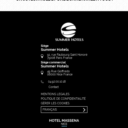
Siège
Summer Hotels
91, rue Faubourg Saint Honoré
75008
Paris
France
Siège commercial
Summer Hotels
49 Rue Gioffredo
06000
Nice
France
04.92.00.10.18
Contact
MENTIONS LEGALES
FRANÇAIS
POLITIQUE DE CONFIDENTIALITÉ
ENGLISH
GÉRER LES COOKIES
FRANÇAIS