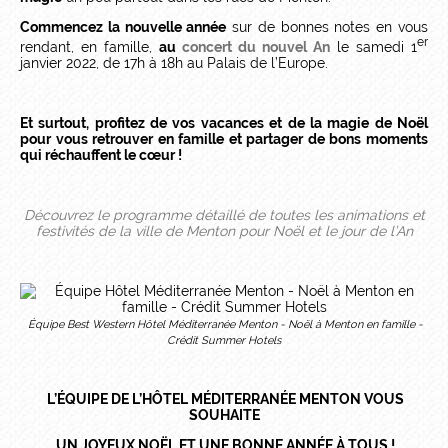
Commencez la nouvelle année
sur de bonnes notes en vous
er
rendant, en famille,
au
concert du nouvel An
le samedi 1
janvier 2022, de 17h à 18h au Palais de l’Europe.
Et surtout, profitez de vos vacances et de la magie de Noël
pour vous retrouver en famille et partager de bons moments
qui réchauffent le cœur
!
Découvrez le programme détaillé de toutes les animations et
festivités
de la ville de Menton pour Noël et le jour de l’An
Équipe Best Western Hôtel Méditerranée Menton - Noël à Menton en famille -
Crédit Summer Hotels
L’ÉQUIPE DE L’H
ÔTEL M
ÉDITERRANÉE MENTON VOUS
SOUHAITE
UN JOYEUX NOËL ET UNE BONNE ANN
ÉE À TOUS !