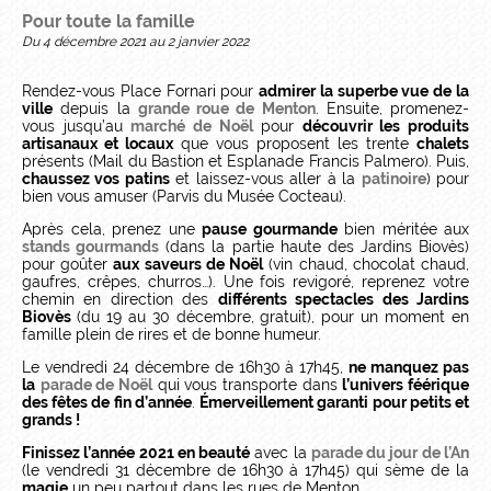
Pour toute la famille
Du 4 décembre 2021 au 2 janvier 2022
Rendez-vous Place Fornari pour
admirer la superbe vue de la
ville
depuis la
grande roue de Menton
. Ensuite, promenez-
vous jusqu’au
marché de Noël
pour
découvrir les produits
artisanaux et locaux
que vous proposent les trente
chalets
présents (Mail du Bastion et Esplanade Francis Palmero). Puis,
chaussez vos patins
et laissez-vous aller à la
patinoire
) pour
bien vous amuser (Parvis du Musée Cocteau).
Après cela, prenez une
pause gourmande
bien méritée aux
stands gourmands
(dans la partie haute des Jardins Biovès)
pour goûter
aux saveurs de No
ël
(vin chaud, chocolat chaud,
gaufres, crêpes, churros…). Une fois revigoré, reprenez votre
chemin en direction des
différents spectacles des Jardins
Biovès
(du 19 au 30 décembre, gratuit), pour un moment en
famille plein de rires et de bonne humeur.
Le vendredi 24 décembre de 16h30 à 17h45,
ne manquez pas
la
parade de Noël
qui vous transporte dans
l’univers féérique
des fêtes de fin d’année
.
Émerveillement garanti pour petits et
grands !
Finissez l’année 2021 en beauté
avec la
parade du jour de l’An
(le vendredi 31 décembre de 16h30 à 17h45) qui sème de la
magie
un peu partout dans les rues de Menton.