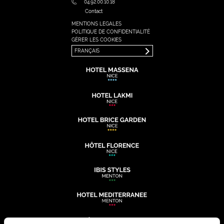
04.92.00.10.18
Contact
MENTIONS LEGALES
FRANÇAIS
POLITIQUE DE CONFIDENTIALITÉ
ENGLISH
GÉRER LES COOKIES
FRANÇAIS