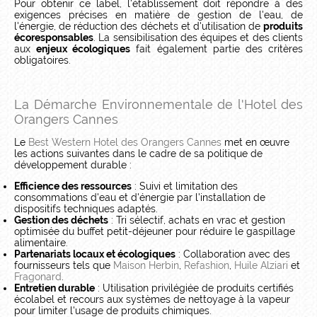
Pour obtenir ce label, l'établissement doit répondre à des
exigences précises en matière de gestion de l'eau, de
l'énergie, de réduction des déchets et d'utilisation de
produits
écoresponsables
. La sensibilisation des équipes et des clients
aux
enjeux écologiques
fait également partie des critères
obligatoires.
La Démarche Environnementale de l'Hotel des
Orangers Cannes
Le
Best Western Hotel des Orangers Cannes
met en œuvre
les actions suivantes dans le cadre de sa politique de
développement durable :
Efficience des ressources
: Suivi et limitation des
consommations d'eau et d'énergie par l'installation de
dispositifs techniques adaptés.
Gestion des déchets
: Tri sélectif, achats en vrac et gestion
optimisée du buffet petit-déjeuner pour réduire le gaspillage
alimentaire.
Partenariats locaux et écologiques
: Collaboration avec des
fournisseurs tels que
Maison Herbin
,
Refashion
,
Huile Alziari
et
Fragonard
.
Entretien durable
: Utilisation privilégiée de produits certifiés
écolabel et recours aux systèmes de nettoyage à la vapeur
pour limiter l'usage de produits chimiques.