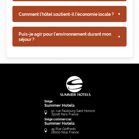
+
Comment l'hôtel soutient-il l'économie locale ?
Puis-je agir pour l'environnement durant mon
+
séjour ?
Siège
Summer Hotels
91, rue Faubourg Saint Honoré
75008
Paris
France
Siège commercial
Summer Hotels
49 Rue Gioffredo
06000
Nice
France