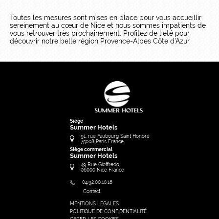
Toutes les mesures sont mises en place pour vous accueillir
sereinement au cœur de Nice et nous sommes impatients de
vous retrouver très prochainement. Profitez de l’été pour
découvrir notre belle région Provence-Alpes Côte d’Azur.
Siège
Summer Hotels
91, rue Faubourg Saint Honoré
75008
Paris
France
Siège commercial
Summer Hotels
49 Rue Gioffredo
06000
Nice
France
04.92.00.10.18
Contact
MENTIONS LEGALES
FRANÇAIS
POLITIQUE DE CONFIDENTIALITÉ
ENGLISH