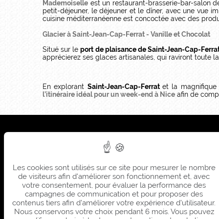
Mademoiselle
est un restaurant-brasserie-bar-salon de
petit-déjeuner, le déjeuner et le dîner, avec une vue i
cuisine méditerranéenne est concoctée avec des produit
Glacier à Saint-Jean-Cap-Ferrat - Vanille et Chocolat
Situé sur le
port de plaisance de Saint-Jean-Cap-Ferra
apprécierez ses glaces artisanales, qui raviront toute la
En explorant
Saint-Jean-Cap-Ferrat
et la magnifiqu
l’itinéraire idéal pour un week-end à Nice
afin de comp
Sièg
Sum
Les cookies sont utilisés sur ce site pour mesurer le nombre
Sièg
de visiteurs afin d'améliorer son fonctionnement et, avec
Sum
votre consentement, pour évaluer la performance des
campagnes de communication et pour proposer des
contenus tiers afin d'améliorer votre expérience d'utilisateur.
Nous conservons votre choix pendant 6 mois. Vous pouvez