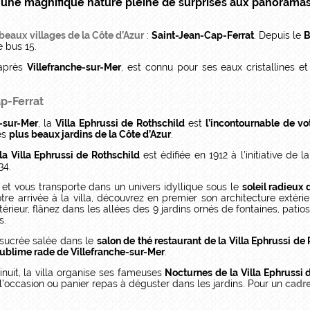
et une magnifique nature pleine de surprises aux panoram
beaux villages de la Côte d’Azur
:
Saint-Jean-Cap-Ferrat
. Depuis le
B
 bus 15.
 après
Villefranche-sur-Mer
, est connu pour ses eaux cristallines et
ap-Ferrat
u-sur-Mer
, la
Villa Ephrussi de Rothschild
est
l’incontournable de vo
es
plus beaux jardins de la Côte d’Azur
.
la Villa Ephrussi de Rothschild
est édifiée en 1912 à l’initiative de
34.
et vous transporte dans un univers idyllique sous le
soleil radieux 
otre arrivée à la villa, découvrez en premier son architecture extér
rieur, flânez dans les allées des 9 jardins ornés de fontaines, patio
s.
 sucrée salée dans le
salon de thé restaurant de la Villa Ephrussi de
ublime rade de Villefranche-sur-Mer
.
inuit, la villa organise ses fameuses
Nocturnes de la Villa Ephrussi 
 l’occasion ou panier repas à déguster dans les jardins. Pour un
cadre