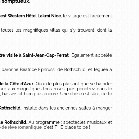
as somptueux.
est Western Hôtel Lakmi Nice
, le village est facilement
 toutes les magnifiques villas qui s’y trouvent, dont la
tre visite à Saint-Jean-Cap-Ferrat
. Également appelée
 la baronne Béatrice Ephrussi de Rothschild, et léguée à
de la Côte d’Azur
. Quoi de plus plaisant que se balader
ieure aux magnifiques tons roses, puis pénétrez dans le
s, bassins et bien plus encore. Une chose est sûre, cette
 Rothschild,
installé dans les anciennes salles à manger
de Rothschild
. Au programme : spectacles musicaux et
 de rêve romantique
, c’est THE place to be !