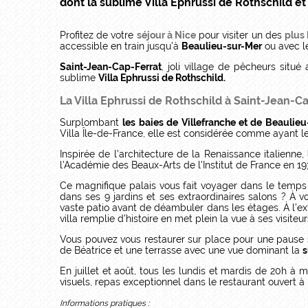
dont la sublime Villa Ephrussi de Rothschild 
Profitez de votre
séjour à Nice
pour visiter un des
plus 
accessible en train jusqu’à
Beaulieu-sur-Mer
ou avec le
Saint-Jean-Cap-Ferrat
, joli village de pêcheurs situé
sublime
Villa Ephrussi de Rothschild.
La Villa Ephrussi de Rothschild à Saint-Jean-C
Surplombant
les baies de Villefranche et de Beaulie
Villa Île-de-France, elle est considérée comme ayant l
Inspirée de l’architecture de la Renaissance italienne,
l’Académie des Beaux-Arts de l’Institut de France en 19
Ce magnifique palais vous fait voyager dans le temps 
dans ses 9 jardins et ses extraordinaires salons ? À v
vaste patio avant de déambuler dans les étages. À l’exté
villa remplie d’histoire en met plein la vue à ses visiteur
Vous pouvez vous restaurer sur place pour une pause
de Béatrice et une terrasse avec une vue dominant la
s
En juillet et août, tous les lundis et mardis de 20h à m
visuels, repas exceptionnel dans le restaurant ouvert à
Informations pratiques :