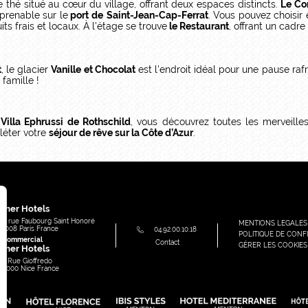
 thé situé au cœur du village, offrant deux espaces distincts.
Le Co
mprenable sur le
port de
Saint-Jean-Cap-Ferrat
. Vous pouvez choisir 
s frais et locaux. À l'étage se trouve
le Restaurant
, offrant un cadre
t
, le glacier
Vanille et Chocolat
est l'endroit idéal pour une pause raf
 famille !
e
Villa Ephrussi de Rothschild
, vous découvrez toutes les merveill
léter votre
séjour de rêve sur la Côte d’Azur
.
e
mer Hotels
91, rue Faubourg Saint Honoré
MENTIONS LEGALES
75008
Paris
France
04.92.00.10.18
POLITIQUE DE CONFI
e commercial
Contact
GÉRER LES COOKIES
mer Hotels
49 Rue Gioffredo
06000
Nice
France