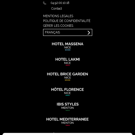
04.92.00.10.18
Contact
MENTIONS LEGALES
FRANÇAIS
POLITIQUE DE CONFIDENTIALITÉ
ENGLISH
GÉRER LES COOKIES
FRANÇAIS