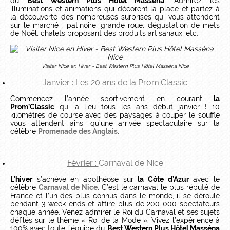
du
Best Western Plus Hôtel Masséna
. Admirez les
illuminations et animations qui décorent la place et partez à
la découverte des nombreuses surprises qui vous attendent
sur le marché : patinoire, grande roue, dégustation de mets
de Noël, chalets proposant des produits artisanaux, etc.
Visiter Nice en Hiver - Best Western Plus Hôtel Masséna Nice
Janvier : Les 20 ans de la
Prom’Classic
Commencez l’année sportivement en courant
la
Prom’Classic
qui a lieu tous les ans début janvier ! 10
kilomètres de course avec des paysages à couper le souffle
vous attendent ainsi qu’une arrivée spectaculaire sur la
célèbre
Promenade des Anglais
.
Février :
Carnaval de Nice
L’hiver
s’achève en apothéose sur
la Côte d’Azur
avec le
célèbre
Carnaval de Nice
. C’est le carnaval le plus réputé de
France et l’un des plus connus dans le monde, il se déroule
pendant 3 week-ends et attire plus de 200 000 spectateurs
chaque année. Venez admirer le Roi du Carnaval et ses sujets
défilés sur le thème « Roi de la Mode ». Vivez l’expérience à
100% avec toute l’équipe du
Best Western Plus Hôtel Masséna