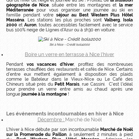
Qui dit hiver dit neige et journée au ski ! Profitez de
la situation
géographie de Nice
, située entre les montagnes et
la mer
Méditerranée
pour vous organiser une journée au ski
en
famille
pendant votre
séjour au Best Western Plus Hôtel
Masséna
. Les stations les plus proches sont
Valberg
,
Isola
2000
et
Auron
, toutes accessibles facilement avec le service
bus 100% neige de
Lignes d’Azur
ou à 1h30 en voiture.
Ski à Nice - Crédit Isola2000
Boire un verre en terrasse à Nice l’hiver
Pendant
vos vacances d’hiver
, profitez des nombreuses
terrasses chauffées des
restaurants et cafés de Nice
. Certains
d’entre eux mettent également à disposition des plaids
comme le Bateleur dans le
Vieux-Nice
ou Le Café des
Chineurs situé près du
Petit Marais
, rue Cassini. C’est l’idéal
pour prendre un verre entre amis au chaud après une
longue
journée à la montagne
!
Les événements incontournables en hiver à Nice
Décembre :
Marché de Noël
L’hiver à Nice
débute par son incontournable
Marché de Noël
sur la Promenade du Paillon
, à seulement 2 minutes à pied