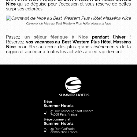
Nice
qui se déguise pour l’occasion et vous réserve de belles
surprises colorées.
Carnaval de Nice au Best Western Plus Hôtel Masséna Nice
Passez
un séjour féerique à Nice
pendant l’hiver
!
Réservez
vos vacances au Best Western Plus Hôtel Masséna
Nice
pour être au cœur des plus grands événements de la
région et accéder à toutes les activités à pied rapidement.
Siège
Summer Hotels
91, rue Faubourg Saint Honoré
75008
Paris
France
Siège commercial
Summer Hotels
49 Rue Gioffredo
06000
Nice
France