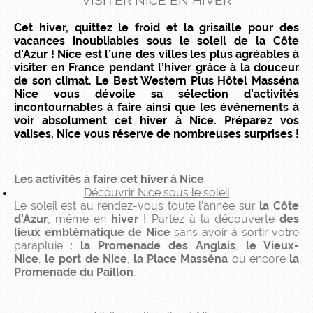
VISITER NICE EN HIVER
Cet hiver, quittez le froid et la grisaille pour des
vacances inoubliables sous le soleil de la Côte
d’Azur ! Nice est l’une des villes les plus agréables à
visiter en France pendant l’hiver grâce à la douceur
de son climat. Le Best Western Plus Hôtel Masséna
Nice vous dévoile sa sélection d’activités
incontournables à faire ainsi que les événements à
voir absolument cet hiver à Nice. Préparez vos
valises, Nice vous réserve de nombreuses surprises !
Les activités à faire cet hiver à Nice
Découvrir Nice sous le soleil
Le soleil est au rendez-vous toute l’année sur
la Côte
d’Azur
, même en
hiver
! Partez à la découverte
des
lieux emblématique de Nice
sans avoir à sortir votre
parapluie :
la Promenade des Anglais
,
le Vieux-
Nice
,
le port de Nice
,
la Place Masséna
ou encore
la
Promenade du Paillon
.