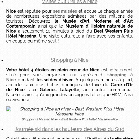
Visites culturelles à Nice
Nice
est réputée pour
ses musées
et accueille chaque année
de nombreuses expositions admirées par des millions de
touristes. Découvrez
le Musée d’Art Moderne et d’Art
Contemporain
ainsi que le
Muséum d’Histoire naturelle de
Nice
à seulement 10 minutes à pied du
Best Western Plus
Hôtel Masséna
. Une visite culturelle à faire avec vos enfants,
en couple ou même seul !
Shopping à Nice
Votre hôtel 4 étoiles en plein cœur de Nice
est idéalement
situé pour vous organiser une après-midi
shopping à
Nice
pendant
les soldes d’hiver
. A quelques minutes à pied,
accédez aux plus belles boutiques de luxe du
Carré d’Or
de
Nice
, aux
Galeries Lafayette
, au centre commercial
Nicétoile ainsi qu’aux grandes enseignes telles que H&M, Zara
ou Sephora.
Shopping à Nice en hiver - Best Western Plus Hôtel Masséna Nice
Journée ski dans les hauteurs des Alpes du Sud