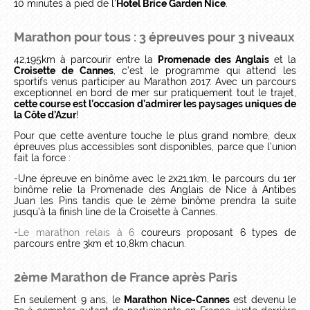
10 minutes à pied de l’
Hotel Brice Garden Nice
.
Marathon pour tous : 3 épreuves pour 3 niveaux
42,195km à parcourir entre la
Promenade des Anglais
et la
Croisette de Cannes
, c’est le programme qui attend les
sportifs venus participer au Marathon 2017. Avec un parcours
exceptionnel en bord de mer sur pratiquement tout le trajet,
cette course est l’occasion d’admirer les paysages uniques de
la Côte d’Azur
!
Pour que cette aventure touche le plus grand nombre, deux
épreuves plus accessibles sont disponibles, parce que l’union
fait la force :
-Une épreuve en binôme avec le 2x21,1km, le parcours du 1er
binôme relie la Promenade des Anglais de Nice à Antibes
Juan les Pins tandis que le 2ème binôme prendra la suite
jusqu’à la finish line de la Croisette à Cannes.
-
Le marathon relais à 6
coureurs proposant 6 types de
parcours entre 3km et 10,8km chacun.
2ème Marathon de France après Paris
En seulement 9 ans, le
Marathon Nice-Cannes
est devenu le