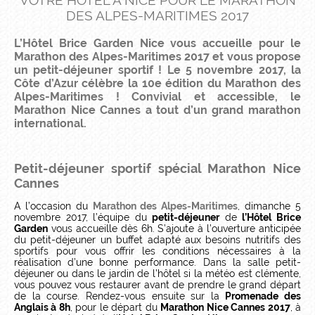
VOTRE HÔTEL À NICE POUR LE MARATHON
DES ALPES-MARITIMES 2017
L’Hôtel Brice Garden Nice vous accueille pour le
Marathon des Alpes-Maritimes 2017 et vous propose
un petit-déjeuner sportif ! Le 5 novembre 2017, la
Côte d’Azur célèbre la 10e édition du Marathon des
Alpes-Maritimes ! Convivial et accessible, le
Marathon Nice Cannes a tout d’un grand marathon
international.
Petit-déjeuner sportif spécial Marathon Nice
Cannes
A l’occasion du
Marathon des Alpes-Maritimes
, dimanche 5
novembre 2017, l’équipe du
petit-déjeuner
de
l’Hôtel Brice
Garden
vous accueille dès 6h. S’ajoute à l’ouverture anticipée
du petit-déjeuner un buffet adapté aux besoins nutritifs des
sportifs pour vous offrir les conditions nécessaires à la
réalisation d’une bonne performance. Dans la salle petit-
déjeuner ou dans le jardin de l’hôtel si la météo est clémente,
vous pouvez vous restaurer avant de prendre le grand départ
de la course. Rendez-vous ensuite sur la
Promenade des
Anglais à 8h
, pour le départ du
Marathon Nice Cannes 2017
, à