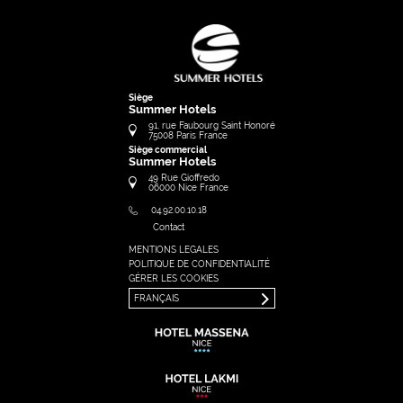
Siège
Summer Hotels
91, rue Faubourg Saint Honoré
75008
Paris
France
Siège commercial
Summer Hotels
49 Rue Gioffredo
06000
Nice
France
04.92.00.10.18
Contact
MENTIONS LEGALES
FRANÇAIS
POLITIQUE DE CONFIDENTIALITÉ
ENGLISH
GÉRER LES COOKIES
FRANÇAIS