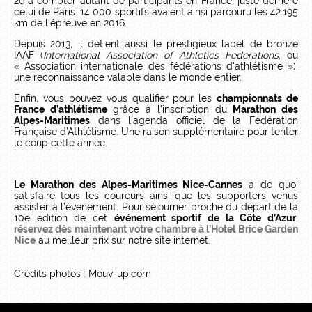
2e à compter autant de participants en France, juste derrière
celui de Paris. 14 000 sportifs avaient ainsi parcouru les 42.195
km de l’épreuve en 2016.
Depuis 2013, il détient aussi le prestigieux label de bronze
IAAF (
International Association of Athletics Federations
, ou
« Association internationale des fédérations d'athlétisme »),
une reconnaissance valable dans le monde entier.
Enfin, vous pouvez vous qualifier pour les
championnats de
France d’athlétisme
grâce à l’inscription du
Marathon des
Alpes-Maritimes
dans l’agenda officiel de la Fédération
Française d’Athlétisme. Une raison supplémentaire pour tenter
le coup cette année.
Le Marathon des Alpes-Maritimes Nice-Cannes
a de quoi
satisfaire tous les coureurs ainsi que les supporters venus
assister à l’événement. Pour séjourner proche du départ de la
10e édition de cet
événement sportif de la Côte d’Azur
,
réservez dès maintenant votre chambre à l’Hotel Brice Garden
Nice
au meilleur prix sur notre site internet.
Crédits photos : Mouv-up.com