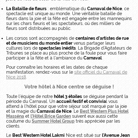
La Bataille de fleurs
: emblématique du
Carnaval de Nice
, ce
spectacle est unique au monde. Une véritable bataille de
fleurs dans la joie et la fête est engagée entre les mannequins
sur les chars fleuris et les spectateurs, où des milliers de
fleurs sont distribuées au public.
Les corsos sont accompagnés de
centaines d’artistes de rue
et de musiciens du monde entier
venus partager leurs
cultures lors de
spectacles inédits
. La Brigade d’Agitateurs de
Tribunes se place au plus proche de la foule pour vous faire
participer à la fête et à l’ambiance du
Carnaval
.
Pour connaître les horaires et les dates de chaque
manifestation, rendez-vous sur le
site officiel du Carnaval de
Nice 2018
.
Votre hôtel à Nice centre se déguise !
Toute l’équipe de notre
hôtel 3 étoiles
se déguise pendant la
période du Carnaval. Un
accueil festif et convivia
l vous
attend à l’hôtel pour que votre séjour soit marqué par la joie
et la magie du
Carnaval de Nice
. Le
Best Western Plus Hotel
Masséna
et
l’Hôtel Brice Garden
suivent eux aussi cette
coutume du
Summer Hotel Group
très appréciée par les
clients.
Le
Best Western Hotel Lakmi
Nice est situé sur
l’Avenue Jean