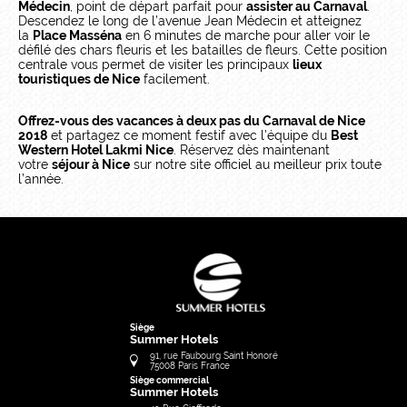
Médecin
, point de départ parfait pour
assister au Carnaval
.
Descendez le long de l’avenue Jean Médecin et atteignez
la
Place Masséna
en 6 minutes de marche pour aller voir le
défilé des chars fleuris et les batailles de fleurs. Cette position
centrale vous permet de visiter les principaux
lieux
touristiques de Nice
facilement.
Offrez-vous des vacances à deux pas du Carnaval de Nice
2018
et partagez ce moment festif avec l’équipe du
Best
Western Hotel Lakmi Nice
. Réservez dès maintenant
votre
séjour à Nice
sur notre site officiel au meilleur prix toute
l’année.
Siège
Summer Hotels
91, rue Faubourg Saint Honoré
75008
Paris
France
Siège commercial
Summer Hotels