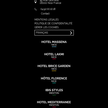
49 Rue Gioffredo
06000
Nice
France
04.92.00.10.18
Contact
MENTIONS LEGALES
FRANÇAIS
POLITIQUE DE CONFIDENTIALITÉ
ENGLISH
GÉRER LES COOKIES
FRANÇAIS