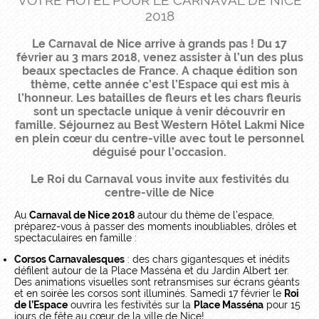
VOTRE HÔTEL POUR LE CARNAVAL DE NICE
2018
Le Carnaval de Nice arrive à grands pas ! Du 17
février au 3 mars 2018, venez assister à l’un des plus
beaux spectacles de France. A chaque édition son
thème, cette année c’est l’Espace qui est mis à
l’honneur. Les batailles de fleurs et les chars fleuris
sont un spectacle unique à venir découvrir en
famille. Séjournez au Best Western Hôtel Lakmi Nice
en plein cœur du centre-ville avec tout le personnel
déguisé pour l’occasion.
Le Roi du Carnaval vous invite aux festivités du
centre-ville de Nice
Au
Carnaval de Nice 2018
autour du thème de l’espace,
préparez-vous à passer des moments inoubliables, drôles et
spectaculaires en famille :
Corsos Carnavalesques
: des chars gigantesques et inédits
défilent autour de la Place Masséna et du Jardin Albert 1er.
Des animations visuelles sont retransmises sur écrans géants
et en soirée les corsos sont illuminés. Samedi 17 février le
Roi
de l’Espace
ouvrira les festivités sur la
Place Masséna
pour 15
jours de fête au cœur de la ville de Nice!