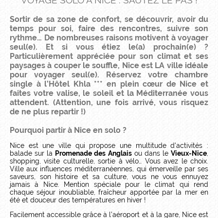
VOYAGE SOLO À NICE : SAUTEZ LE PAS !
Sortir de sa zone de confort, se découvrir, avoir du
temps pour soi, faire des rencontres, suivre son
rythme… De nombreuses raisons motivent à voyager
seul(e). Et si vous étiez le(a) prochain(e) ?
Particulièrement appréciée pour son climat et ses
paysages à couper le souffle, Nice est LA ville idéale
pour voyager seul(e). Réservez votre
chambre
single à l’Hôtel Khla ***
en plein cœur de Nice et
faites votre valise, le soleil et la Méditerranée vous
attendent. (Attention, une fois arrivé, vous risquez
de ne plus repartir !)
Pourquoi partir à Nice en solo ?
Nice est une ville qui propose une multitude d’activités :
balade sur la
Promenade des Anglais
ou dans le
Vieux-Nice
,
shopping, visite culturelle, sortie à vélo… Vous avez le choix.
Ville aux influences méditerranéennes, qui émerveille par ses
saveurs, son histoire et sa culture, vous ne vous ennuyez
jamais à Nice. Mention spéciale pour le climat qui rend
chaque séjour inoubliable, fraîcheur apportée par la mer en
été et douceur des températures en hiver !
Facilement accessible grâce à l’aéroport et à la gare, Nice est