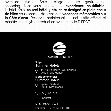
aventure unique. Soleil, plage, culture, gastronomie,
shopping… Nice vous réserve une
expérience inoubliable
.
L’Hôtel Khla,
nouvel hôtel 3 étoiles re designé en plein coeur
de Nice
vous promet de vivre des
vacances mémorables sur
la Côte d’Azur
. Réservez maintenant sur notre
site officiel
et
bénéficiez de 15% de réduction avec le code DIRECT.
Siège
Summer Hotels
91, rue Faubourg Saint Honoré
75008
Paris
France
Siège commercial
Summer Hotels
49 Rue Gioffredo
06000
Nice
France
04.92.00.10.18
Contact
MENTIONS LEGALES
FRANÇAIS
POLITIQUE DE CONFIDENTIALITÉ