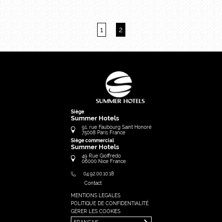
1
2
Siège
Summer Hotels
91, rue Faubourg Saint Honoré
75008
Paris
France
Siège commercial
Summer Hotels
49 Rue Gioffredo
06000
Nice
France
04.92.00.10.18
Contact
MENTIONS LEGALES
FRANÇAIS
POLITIQUE DE CONFIDENTIALITÉ
ENGLISH
GÉRER LES COOKIES