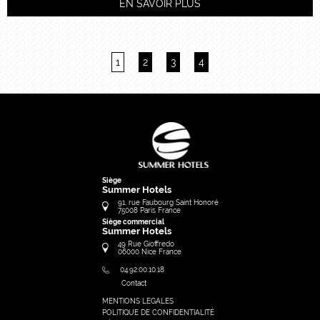
EN SAVOIR PLUS
1
2
3
4
Siège
Summer Hotels
91, rue Faubourg Saint Honoré
75008
Paris
France
Siège commercial
Summer Hotels
49 Rue Gioffredo
06000
Nice
France
04.92.00.10.18
Contact
MENTIONS LEGALES
FRANÇAIS
POLITIQUE DE CONFIDENTIALITÉ